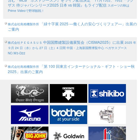
ザス 侍ジャパンシリーズ2025 日本 vs 韓国』もライブ配信
スポーツの秋は
Prime Videoで野球観戦！
「緑十字展 2025 —働く人の安心づくりフェア—」出展の
株式会社島精機製作所
ご案内
中国国際縫製設備展覧会（CISMA2025）に出展
株式会社ＰＥＧＡＳＵＳ
2025 年
９月 24 日（水）から 27 日（土）4 日間
中国・上海新国際博覧中心 ペガサスブース
NO.W3-D22
「第 100 回東京インターナショナル・ギフト・ショー秋
株式会社島精機製作所
2025」出展のご案内