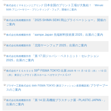
日本全国のプリント工場が大集結！
株式会社ミマキエンジニアリング
「Mimaki
50th アニバーサリー・プリンティング・フェア」開催のご案内
「2025 SHIMA SEIKI 岡山プライベートショー」 開催の
株式会社島精機製作所
ご案内
「sampe Japan 先端材料技術展 2025」出展のご案内
株式会社島精機製作所
「北陸ヤーンフェア 2025」出展のご案内
株式会社島精機製作所
「第 17 回ジャパン・ベストニット・セレクション
株式会社島精機製作所
2025」出展のご案内
th
59
FISMA TOKYO 出展
株式会社ＰＥＧＡＳＵＳ
2025 年 11 月 12 日（水）～13 日
（木）
東京ビッグサイト西３ホール ペガサスブース C-17
ブラザーブー
ブラザー工業株式会社
59th FISMA TOKYO (東京ファッション産業機器展)
スのご案内
「第 14 回 高機能プラスチック展 - PLASTIC JAPAN - 」
株式会社島精機製作所
出展のご案内