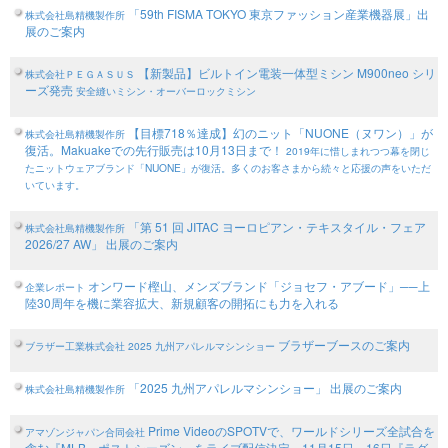
「59th FISMA TOKYO 東京ファッション産業機器展」出
株式会社島精機製作所
展のご案内
【新製品】ビルトイン電装一体型ミシン M900neo シリ
株式会社ＰＥＧＡＳＵＳ
ーズ発売
安全縫いミシン・オーバーロックミシン
【目標718％達成】幻のニット「NUONE（ヌワン）」が
株式会社島精機製作所
復活。Makuakeでの先行販売は10月13日まで！
2019年に惜しまれつつ幕を閉じ
たニットウェアブランド「NUONE」が復活。多くのお客さまから続々と応援の声をいただ
いています。
「第 51 回 JITAC ヨーロピアン・テキスタイル・フェア
株式会社島精機製作所
2026/27 AW」 出展のご案内
オンワード樫山、メンズブランド「ジョセフ・アブード」──上
企業レポート
陸30周年を機に業容拡大、新規顧客の開拓にも力を入れる
ブラザーブースのご案内
ブラザー工業株式会社
2025 九州アパレルマシンショー
「2025 九州アパレルマシンショー」 出展のご案内
株式会社島精機製作所
Prime VideoのSPOTVで、ワールドシリーズ全試合を
アマゾンジャパン合同会社
含む『MLB ポストシーズン』をライブ配信決定 11月15日、16日『ラグ