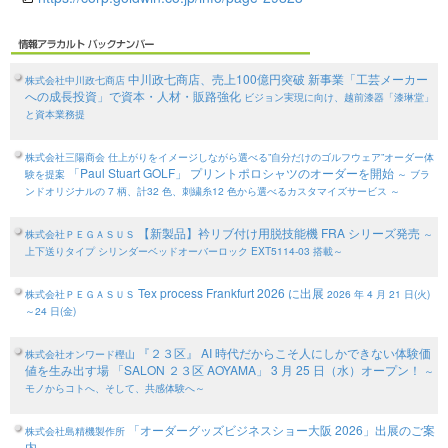
中川政七商店、売上100億円突破 新事業「工芸メーカー
株式会社中川政七商店
への成長投資」で資本・人材・販路強化
ビジョン実現に向け、越前漆器「漆琳堂」
と資本業務提
株式会社三陽商会
仕上がりをイメージしながら選べる”自分だけのゴルフウェア”オーダー体
「Paul Stuart GOLF」 プリントポロシャツのオーダーを開始
験を提案
～ ブラ
ンドオリジナルの 7 柄、計32 色、刺繍糸12 色から選べるカスタマイズサービス ～
【新製品】衿リブ付け用脱技能機 FRA シリーズ発売
株式会社ＰＥＧＡＳＵＳ
～
上下送りタイプ シリンダーベッドオーバーロック EXT5114-03 搭載～
Tex process Frankfurt 2026 に出展
株式会社ＰＥＧＡＳＵＳ
2026 年 4 月 21 日(火)
～24 日(金)
『２３区』 AI 時代だからこそ人にしかできない体験価
株式会社オンワード樫山
値を生み出す場 「SALON ２３区 AOYAMA」 3 月 25 日（水）オープン！
～
モノからコトへ、そして、共感体験へ～
「オーダーグッズビジネスショー大阪 2026」出展のご案
株式会社島精機製作所
内