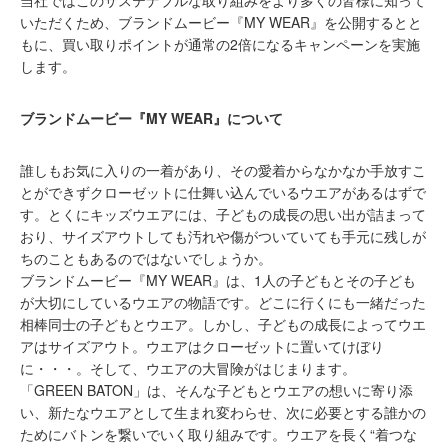
いただくため、ブランドムービー『MY WEAR』を公開するとと
もに、買い取りポイントが通常の2倍になるキャンペーンを実施
します。
ブランドムービー『MY WEAR』について
誰しもお気に入りの一着があり、その愛着からなかなか手放すこ
とができずクローゼットに仕舞い込んでいるウエアがあるはずで
す。とくにキッズウエアには、子どもの成長の思い出が詰まって
おり、サイズアウトしても汚れや傷がついていても手元に残しが
ちのこともあるのではないでしょうか。
ブランドムービー『MY WEAR』は、1人の子どもとその子ども
が大切にしているウエアの物語です。どこに行くにも一緒だった
相棒同士の子どもとウエア。しかし、子どもの成長によってウエ
アはサイズアウト。ウエアはクローゼットに置いてけぼり
に・・・。そして、ウエアの大冒険がはじまります。
「GREEN BATON」は、そんな子どもとウエアの想いに寄り添
い、新たなウエアとして生まれ変わらせ、次に必要とする誰かの
ためにバトンを繋いでいく取り組みです。ウエアを長く“着つな