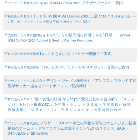
ブラザーブースのご案内
ブラザー工業株式会社
第 55 回 ASM OSAKA 2026
第 55 回 ASM OSAKA 2026 出展
株式会社ＰＥＧＡＳＵＳ
2026 年 3 月 6 日（金）～
7 日（土）
インテックス大阪 3 号館 ペガサスブース NO.7
ものづくりの最先端を体感できる2日間！
大阪府ミシン商業協同組合
『第55回
ASM OSAKA 2026 Apparel & Sewing Machine Promotion』
Lonati 社との共同ウェビナー開催のご案内
株式会社島精機製作所
「WELL-BEING TECHNOLOGY 2026」出展のご案内
株式会社島精機製作所
デサントジャパン株式会社『アンブロ』ブランドで青
デサントジャパン株式会社
森県サッカー協会とパートナーシップ契約締結
“働く女性の服装”から時代の変化と動向を読み解く 『＃ジャ
株式会社ＡＯＫＩ
ケジョトレンド白書2025』を発表
～ ト レ ン ド 評 論 家 ・ 牛 窪 恵 氏 が 解 説 。
物 価 高 騰 と「 消 費 ガ チ ャ ※ 1 」 回 避 が 加 速 さ せ る 慎 重 消 費 の 時 代 ～
ブラザー、0.01mm単位の調整を可能にするデジタル技術
ブラザー工業株式会社
搭載のアームベッド型プログラム式電子ミシンNEXIO(ネクシオ) BAS-
341K/BAS-342K 新発売