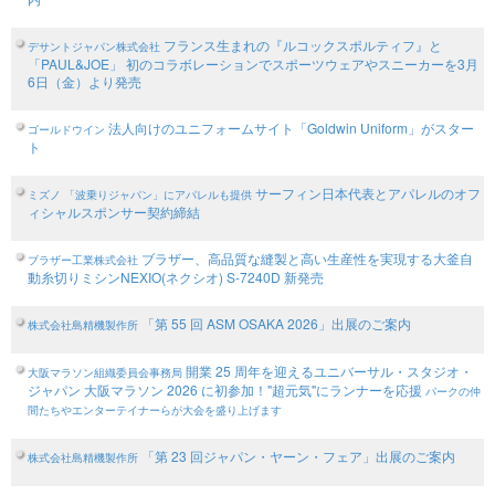
フランス生まれの『ルコックスポルティフ』と
デサントジャパン株式会社
「PAUL&JOE」 初のコラボレーションでスポーツウェアやスニーカーを3月
6日（金）より発売
法人向けのユニフォームサイト「Goldwin Uniform」がスター
ゴールドウイン
ト
サーフィン日本代表とアパレルのオフ
ミズノ
「波乗りジャパン」にアパレルも提供
ィシャルスポンサー契約締結
ブラザー、高品質な縫製と高い生産性を実現する大釜自
ブラザー工業株式会社
動糸切りミシンNEXIO(ネクシオ) S-7240D 新発売
「第 55 回 ASM OSAKA 2026」出展のご案内
株式会社島精機製作所
開業 25 周年を迎えるユニバーサル・スタジオ・
大阪マラソン組織委員会事務局
ジャパン 大阪マラソン 2026 に初参加！"超元気"にランナーを応援
パークの仲
間たちやエンターテイナーらが大会を盛り上げます
「第 23 回ジャパン・ヤーン・フェア」出展のご案内
株式会社島精機製作所