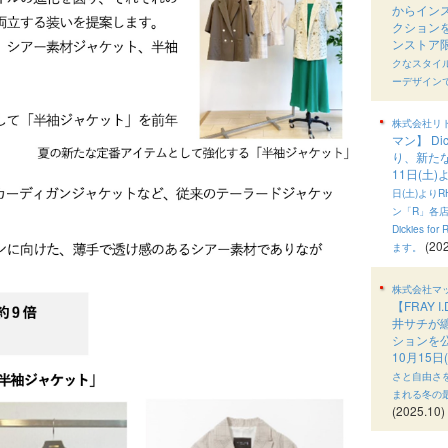
からイン
クションを
ンストア
クなスタイルを
ーデザイン
株式会社リ
マン】 D
り、新た
11日(土
日(土)より
ン「R」各店
Dickies f
(202
ます。
株式会社マ
【FRAY 
井サチが纏
ションを
10月15
さと自由さ
まれる冬の
(2025.10)