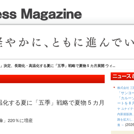
決定、長期化・高温化する夏に「五季」戦略で夏物 5 カ月展開 ウィ...
株式会社 三
「サンヨ
「カルー
化する夏に「五季」戦略で夏物 5 カ月
ートを 8
ヤ ユナイ
内新規販路
」220％に増産
路を拡大し
(2026
進 ～