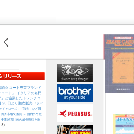
コート専業ブランド
陽商会
ーコート」 イタリアの名門
ゾ」と協業したトレンチコ
 月 20 日より順次販売
「タバ
テッドアローズ」「和光」など国
、海外市場で展開
～ 国内外で販
、中期経営計画の成長戦略を推
.8)