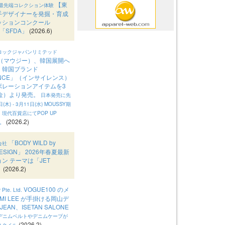
【東
界最先端コレクション体験
手デザイナーを発掘・育成
ッションコンクール
「SFDA」
(2026.6)
ロックジャパンリミテッド
Y（マウジー）、韓国展開へ
。韓国ブランド
LENCE」（インサイレンス）
ボレーションアイテムを3
（金）より発売。
日本発売に先
木) - 3月11日(水) MOUSSY期
現代百貨店にてPOP UP
(2026.2)
催。
「BODY WILD by
会社
DESIGN」 2026年春夏最新
ン テーマは「JET
」
(2026.2)
VOGUE100 のメ
 Pte. Ltd.
MI LEE が手掛ける岡山デ
JEAN、ISETAN SALONE
デニムベルトやデニムケープが
(2026.2)
スタイル