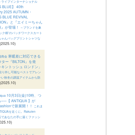
トライプインターナショナル
S BLUE】 40th
ary 2025 AUTUMN・
S BLUE REVIVAL
CTION』と『エイミーちゃん
秋』が登場！
～ブランドを象
ェック柄”のパッチワークスカート
ちゃんバッグプリントシャツな
(2025.10)
寒暖差に対応できる
陽商会
ウター『BILTON』を発
ッキントッシュ ロンドン」
 取り外し可能なベストでアレン
かい秋冬の調温アイテムから防
(2025.10)
10月3日(金)10時、つ
qua
─【 ANTIQUA 】が
n Fashionで新展開！！
これま
IQUAを近くに。Rakuten
n 出店であなたの手に届くファッシ
025.10)
ロックジャパンリミテッド