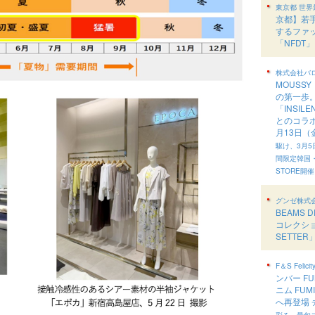
東京都 世
京都】若
するファ
「NFDT」
株式会社バ
MOUSS
の第一歩
「INSI
とのコラ
月13日
駆け、3月5日(
間限定韓国・
STORE開
グンゼ株式
BEAMS 
コレクショ
SETTER
F＆S Felicity
ンバー FU
ニム FUMI
へ再登場
彩る、最旬