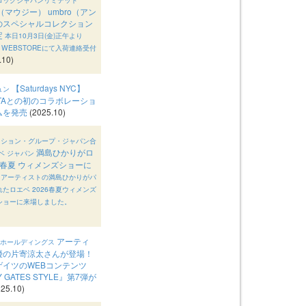
Y（マウジー） umbro（アン
のスペシャルコレクション
定
本日10月3日(金)正午より
ER WEBSTOREにて入荷連絡受付
.10)
【Saturdays NYC】
ュン
UTAとの初のコラボレーショ
ムを発売
(2025.10)
ァッション・グループ・ジャパン合
満島ひかりがロ
ベ ジャパン
26春夏 ウィメンズショーに
・アーティストの満島ひかりがパ
たロエベ 2026春夏ウィメンズ
ショーに来場しました。
アーティ
Iホールディングス
優の片寄涼太さんが登場！
ゲイツのWEBコンテンツ
Y GATES STYLE』第7弾が
25.10)