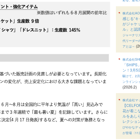
株式会社AO
感じる“キ
がジャケ
ル」と認
ジャーナリ
代リーダー
(2
アとは～
株式会社SHI
「SHIP
ン！3月
駆けて、2月
ンラインシ
(2026.2)
株式会社マ
【CELF
花が着こ
ルをあし
レクショ
びやかなデ
が登場〈11