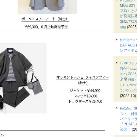
MOUSS
ブロ）と
が発売決
SHEL'TT
(2025
開始
株式会社ジ
BARAC
ンアイテ
LVMHフ
同会社 ロエ
エベ 20
来場
俳優
リにて行われ
ランウェイ
(2025.10)
株式会社TS
スト・俳
パーリー
『PEARL
公開！
(20