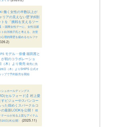
働く女性の半数以上が
KI
ャリアの見えない壁”約6割
ットを「挑戦を支えるツー
識
～国際女性デーに、女性活躍
スト白河桃子氏と考える、次世
の心理的障壁を緩めるセルフケ
026.2)
モデル・俳優 堀田茜と
PS
S」が初のコラボレーショ
5日（木）より発売
発売に先
26日（木）よりSHIPS 公式オ
ョップで予約販売を開始
ッシュホールディングス
ORD(セルフォード)】村上愛
なすビジューやスパンコー
らった煌めくスパークルコ
ンの最新LOOKを公開！
煌
ィテールが光る上質なアイテム
(2025.11)
月20日(木)公開〉