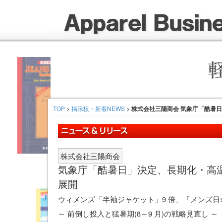
TOP
>
掲示板・新着NEWS
>
株式会社三陽商会 気象庁「酷暑日」
株式会社三陽商会
気象庁「酷暑日」決定、長期化・高温
展開
ウィメンズ「半袖ジャケット」9 倍、「メンズ日傘
～ 前倒し投入と猛暑期(8～9 月)の戦略見直し ～