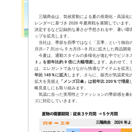
三陽商会は、気候変動による夏の長期化・高温化に対
レンダーに基づき 2026 年夏商戦を展開していま
決定するなど記録的な暑さが予想される中、暑い環
ップを拡充します。
当社は、季節を四季ではなく「五季」という独自の
月(5～7 月)から 5 カ月(5～9 月)に拡大した商
今夏は、通勤スタイルの多様化が進む中でビジネ
ト」を前年比約 9 倍に大幅増産
します。あわせて、当
は、エレガントでありながら快適なアイテムを拡充
年比 145％に拡大
します。さらに、販売が気温変化
拡大を見据え
「メンズ日傘」は前年比 220％で増産
略見直しにも取り組みます。
気温に合った実用性とファッションの季節感を兼ね
ズに対応していきます。