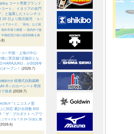
コート専業ブランド
陽商会
ーコート」 イタリアの名門
ゾ」と協業したトレンチコ
 月 20 日より順次販売
「タバ
テッドアローズ」「和光」など国
、海外市場で展開
～ 国内外で販
、中期経営計画の成長戦略を推
.8)
中国・上海の中心
ィゴー
中路に実店舖1店舗目とな
O HARAJUKU」が2026年
(水)オープン！
(2026.7)
積層式自動裁断
精機製作所
AM® R＞のカーシート専用
谷で発表
(2026.7)
“ミニコスメ需
KOBUY
りに対応 累計出荷数 600
1「ザ・プロダクト ヘアワ
ミニサイズを 7 月 24 日(金)に数
(2026.6)