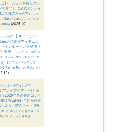
スピレーションを得たコレ
10月11日に公式オンライ
限定で発売
Gapのアイコニッ
Sandy Liangのシグネチャ
(2025.10)
で再構築
【RHC ロンハー
トルリーグ
ickiesとの別注アイテムよ
なペインターパンツが10月
)より登場！
このたび、10月11
RHC ロンハーマン・ロンハーマ
舗 / オンラインストアにて
or RHC Painter Pantsを発売いたし
5.10)
ッシュホールディングス
I.D(フレイアイディー)】藤
う2026年冬の最新コレク
公開！WEB先行予約受付を
日(水)より同時スタート
優雅
を纏った温もりとときめきに包
最新コレクションを展開