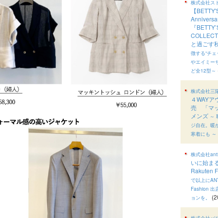
株式会社ス
【BETTY'
Annivers
『BETTY’
COLLE
と過ごす
徴する“チ
やエイミー
ど全12型～
株式会社三
４WAYア
売 「マ
メンズ
～
ジ自在。暖
寒着にも ～
株式会社anti
いに始まる─
Rakute
で以上にANT
Fashio
(2
ョンを。
株式会社バ