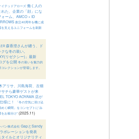
働く人の
ナイテッドアローズ
まれた、企業の「顔」にな
ォーム、AMCO × ID
 ARROWS
創立40周年を機に成
場を支えるユニフォームを刷新
森香澄さんが纏う、ド
LER
ックな冬の装い。
XXY(リゼクシー)」最新
タログを公開
冬の装いを魅力的
新コレクションが登場します。
木アリサ、川島海荷、古畑
井サチら豪華ゲストが来
EL TOKYO AOYAMA 店が
Y 仕様に！
「冬の空気に溶け込
煌めく瞬間」をコンセプトに“み
(2025.11)
運をお裾分け“
GapとSandy
ャパン株式会社
がコラボレーションを発表
スタイルとオリジナリティ