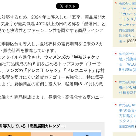
株式会社 三
「サンヨ
「カルー
応するため、2024 年に導入した「五季」商品展開カ
ートを 8
す。気象庁が最高気温 40℃以上の日の名称を「酷暑日」と
ヤ ユナイ
境でも快適性とファッション性を両立する商品ラインア
内新規販路
路を拡大し
(2026
進 ～
季節区分を導入し、夏物衣料の需要期間を従来の 3カ
品開発・販売計画を推進しています。
株式会社ウ
ススタイルを進化させ、
ウィメンズの「半袖ジャケッ
地・淮海
社商品構成の約 5 割を占めるトップスカテゴリーで
る 「WEG
9月30日
し、
メンズの「ドレス T シャツ」「ドレスニット」は前
の影響を受けにくい雑貨カテゴリーも強化し、特に需要
株式会社島
します。夏物商品の前倒し投入や、猛暑期(8～9月)の戦
機＜P-C
仕様を刈
備えた商品構成により、長期化・高温化する夏のニー
株式会社 KO
要”の高ま
万個越え※
ックス」
量限定発売