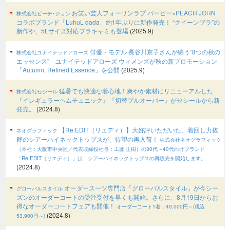
お笑い芸人フォーリンラブ バービー×PEACH JOHN
株式会社ピーチ･ジョン
コラボブランド「LuhuL dada」約1年ぶりに新作発売！ “クイーンブラ”の
新作や、5Lサイズ対応ブラキャミも登場
(2025.9)
俳優・モデル 長谷川京子さんが纏う“8つの秋の
株式会社ユナイテッドアローズ
エッセンス” ユナイテッドアローズ ウィメンズが秋の新プロモーション
「Autumn, Refined Essence」を公開
(2025.9)
猛暑でも快適な着心地！爽やか素材にリニューアルした
株式会社セシール
『イレギュラーヘムチュニック』『切替プルオーバー』がセシールから新
発売。
(2024.8)
【Re:EDIT（リエディ）】大好評いただいた、着回し力抜
ネオグラフィック
群のシアーハイネックトップスが、待望の再入荷！
株式会社ネオグラフィック
（本社：大阪市中央区／代表取締役社長：工藤 正樹）の30代～40代向けブランド
「Re:EDIT（リエディ）」は、シアーハイネックトップスの再販売を開始します。
(2024.8)
オーダースーツ専門店「グローバルスタイル」が今シー
グローバルスタイル
ズンのオーダーコートの受注受付を早くも開始。さらに、8月19日からお
得なオーダーコートフェアも開催！
オーダーコート1着：49,000円～(税込
(2024.8)
53,900円～)