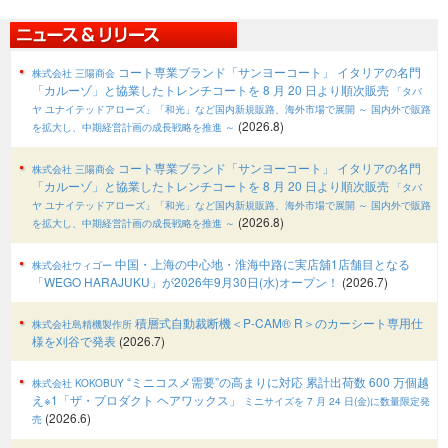
コート専業ブランド「サンヨーコート」 イタリアの名門
株式会社 三陽商会
「カルーゾ」と協業したトレンチコートを 8 月 20 日より順次販売
「タバ
ヤ ユナイテッドアローズ」「和光」など国内新規販路、海外市場で展開
～ 国内外で販路
(2026.8)
を拡大し、中期経営計画の成長戦略を推進 ～
コート専業ブランド「サンヨーコート」 イタリアの名門
株式会社 三陽商会
「カルーゾ」と協業したトレンチコートを 8 月 20 日より順次販売
「タバ
ヤ ユナイテッドアローズ」「和光」など国内新規販路、海外市場で展開
～ 国内外で販路
(2026.8)
を拡大し、中期経営計画の成長戦略を推進 ～
中国・上海の中心地・淮海中路に実店舖1店舗目となる
株式会社ウィゴー
「WEGO HARAJUKU」が2026年9月30日(水)オープン！
(2026.7)
積層式自動裁断機＜P-CAM® R＞のカーシート専用仕
株式会社島精機製作所
様を刈谷で発表
(2026.7)
“ミニコスメ需要”の高まりに対応 累計出荷数 600 万個越
株式会社 KOKOBUY
え※1「ザ・プロダクト ヘアワックス」
ミニサイズを 7 月 24 日(金)に数量限定発
(2026.6)
売