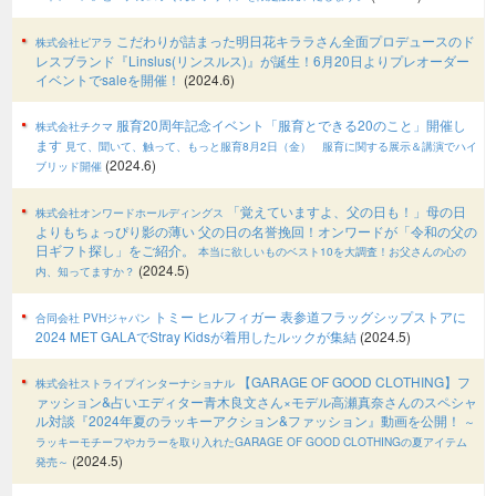
こだわりが詰まった明日花キララさん全面プロデュースのド
株式会社ピアラ
レスブランド『Linslus(リンスルス)』が誕生！6月20日よりプレオーダー
イベントでsaleを開催！
(2024.6)
服育20周年記念イベント「服育とできる20のこと」開催し
株式会社チクマ
ます
見て、聞いて、触って、もっと服育8月2日（金） 服育に関する展示＆講演でハイ
(2024.6)
ブリッド開催
「覚えていますよ、父の日も！」母の日
株式会社オンワードホールディングス
よりもちょっぴり影の薄い 父の日の名誉挽回！オンワードが「令和の父の
日ギフト探し」をご紹介。
本当に欲しいものベスト10を大調査！お父さんの心の
(2024.5)
内、知ってますか？
トミー ヒルフィガー 表参道フラッグシップストアに
合同会社 PVHジャパン
2024 MET GALAでStray Kidsが着用したルックが集結
(2024.5)
【GARAGE OF GOOD CLOTHING】フ
株式会社ストライプインターナショナル
ァッション&占いエディター青木良文さん×モデル高瀬真奈さんのスペシャ
ル対談『2024年夏のラッキーアクション&ファッション』動画を公開！
～
ラッキーモチーフやカラーを取り入れたGARAGE OF GOOD CLOTHINGの夏アイテム
(2024.5)
発売～