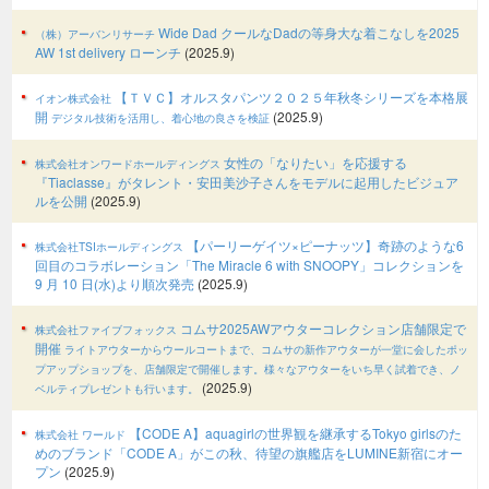
Wide Dad クールなDadの等身大な着こなしを2025
（株）アーバンリサーチ
AW 1st delivery ローンチ
(2025.9)
【ＴＶＣ】オルスタパンツ２０２５年秋冬シリーズを本格展
イオン株式会社
開
(2025.9)
デジタル技術を活用し、着心地の良さを検証
女性の「なりたい」を応援する
株式会社オンワードホールディングス
『Tiaclasse』がタレント・安田美沙子さんをモデルに起用したビジュア
ルを公開
(2025.9)
【パーリーゲイツ×ピーナッツ】奇跡のような6
株式会社TSIホールディングス
回目のコラボレーション「The Miracle 6 with SNOOPY」コレクションを
9 月 10 日(水)より順次発売
(2025.9)
コムサ2025AWアウターコレクション店舗限定で
株式会社ファイブフォックス
開催
ライトアウターからウールコートまで、コムサの新作アウターが一堂に会したポッ
プアップショップを、店舗限定で開催します。様々なアウターをいち早く試着でき、ノ
(2025.9)
ベルティプレゼントも行います。
【CODE A】aquagirlの世界観を継承するTokyo girlsのた
株式会社 ワールド
めのブランド「CODE A」がこの秋、待望の旗艦店をLUMINE新宿にオー
プン
(2025.9)