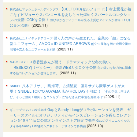
【CELFORD(セルフォード)】村上愛花が着
株式会社マッシュホールディングス
こなすビジューやスパンコールをあしらった煌めくスパークルコレクショ
ンの最新LOOKを公開！
煌びやかなディテールが光る上質なアイテムが登場〈11月
(2025.11)
20日(木)公開〉
働く人の声から生まれた、企業の「顔」になる
株式会社ユナイテッドアローズ
新ユニフォーム、AMCO × ID UNITED ARROWS
創立40周年を機に成田空港の
(2025.11)
現場を支えるユニフォームを刷新
森香澄さんが纏う、ドラマティックな冬の装い。
MARK STYLER
「RESEXXY(リゼクシー)」最新WEBカタログを公開
冬の装いを魅力的に演出
(2025.11)
する新コレクションが登場します。
八木アリサ、川島海荷、古畑星夏、藤井サチら豪華ゲストが来
SNIDEL
場！ SNIDEL TOKYO AOYAMA 店が HOLIDAY 仕様に！
「冬の空気に溶け込
(2025.11)
む、そっと煌めく瞬間」をコンセプトに“みなさんに幸運をお裾分け“
GapとSandy Liangがコラボレーションを発表 ガ
ギャップジャパン株式会社
ーリースタイルとオリジナリティからインスピレーションを得たコレクシ
ョンを10月11日に公式オンラインストア限定で発売
Gapのアイコニックなス
(2025.10)
タイルをSandy Liangのシグネチャーデザインで再構築