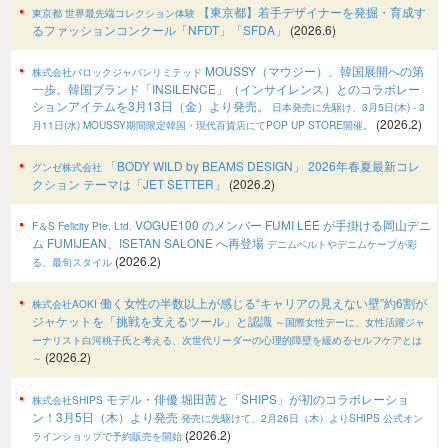
【東京都】若手デザイナーを発掘・育成す
東京都 世界最先端コレクション体験
るファッションコンクール「NFDT」「SFDA」
(2026.6)
MOUSSY（マウジー）、韓国展開への第
株式会社バロックジャパンリミテッド
一歩。韓国ブランド「INSILENCE」（インサイレンス）とのコラボレー
ションアイテムを3月13日（金）より発売。
日本発売に先駆け、3月5日(木) - 3
(2026.2)
月11日(水) MOUSSY期間限定韓国・現代百貨店にてPOP UP STORE開催。
「BODY WILD by BEAMS DESIGN」 2026年春夏最新コレ
グンゼ株式会社
クション テーマは「JET SETTER」
(2026.2)
VOGUE100 のメンバー FUMI LEE が手掛ける岡山デニ
F＆S Felicity Pte. Ltd.
ム FUMIJEAN、ISETAN SALONE へ再登場
デニムベルトやデニムケープが彩
(2026.2)
る、最旬スタイル
働く女性の半数以上が感じる“キャリアの見えない壁”約6割が
株式会社AOKI
ジャケットを「挑戦を支えるツール」と認識
～国際女性デーに、女性活躍ジャ
ーナリスト白河桃子氏と考える、次世代リーダーの心理的障壁を緩めるセルフケアとは
(2026.2)
～
モデル・俳優 堀田茜と「SHIPS」が初のコラボレーショ
株式会社SHIPS
ン！3月5日（木）より発売
発売に先駆けて、2月26日（木）よりSHIPS 公式オン
(2026.2)
ラインショップで予約販売を開始