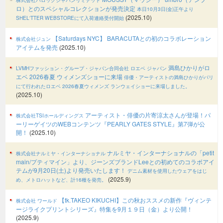
ロ）とのスペシャルコレクションが発売決定
本日10月3日(金)正午より
(2025.10)
SHEL'TTER WEBSTOREにて入荷連絡受付開始
【Saturdays NYC】 BARACUTAとの初のコラボレーション
株式会社ジュン
アイテムを発売
(2025.10)
満島ひかりがロ
LVMHファッション・グループ・ジャパン合同会社 ロエベ ジャパン
エベ 2026春夏 ウィメンズショーに来場
俳優・アーティストの満島ひかりがパリ
にて行われたロエベ 2026春夏ウィメンズ ランウェイショーに来場しました。
(2025.10)
アーティスト・俳優の片寄涼太さんが登場！パ
株式会社TSIホールディングス
ーリーゲイツのWEBコンテンツ『PEARLY GATES STYLE』第7弾が公
開！
(2025.10)
ナルミヤ・インターナショナルの「petit
株式会社ナルミヤ・インターナショナル
main/プティマイン」より、ジーンズブランドLeeとの初めてのコラボアイ
テムが9月20日(土)より発売いたします！
デニム素材を使用したウェアをはじ
(2025.9)
め、メトロハットなど、計16種を発売。
【tk.TAKEO KIKUCHI】この秋おススメの新作『ヴィンテ
株式会社 ワールド
ージライクプリントシリーズ』特集を9月１９日（金）より公開！
(2025.9)