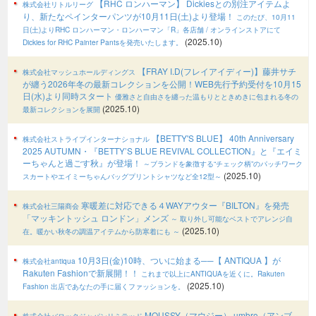
【RHC ロンハーマン】 Dickiesとの別注アイテムよ
株式会社リトルリーグ
り、新たなペインターパンツが10月11日(土)より登場！
このたび、10月11
日(土)よりRHC ロンハーマン・ロンハーマン「R」各店舗 / オンラインストアにて
(2025.10)
Dickies for RHC Painter Pantsを発売いたします。
【FRAY I.D(フレイアイディー)】藤井サチ
株式会社マッシュホールディングス
が纏う2026年冬の最新コレクションを公開！WEB先行予約受付を10月15
日(水)より同時スタート
優雅さと自由さを纏った温もりとときめきに包まれる冬の
(2025.10)
最新コレクションを展開
【BETTY'S BLUE】 40th Anniversary
株式会社ストライプインターナショナル
2025 AUTUMN・『BETTY’S BLUE REVIVAL COLLECTION』と『エイミ
ーちゃんと過ごす秋』が登場！
～ブランドを象徴する“チェック柄”のパッチワーク
(2025.10)
スカートやエイミーちゃんバッグプリントシャツなど全12型～
寒暖差に対応できる４WAYアウター『BILTON』を発売
株式会社三陽商会
「マッキントッシュ ロンドン」メンズ
～ 取り外し可能なベストでアレンジ自
(2025.10)
在。暖かい秋冬の調温アイテムから防寒着にも ～
10月3日(金)10時、ついに始まる──【 ANTIQUA 】が
株式会社antiqua
Rakuten Fashionで新展開！！
これまで以上にANTIQUAを近くに。Rakuten
(2025.10)
Fashion 出店であなたの手に届くファッションを。
MOUSSY（マウジー） umbro（アンブ
株式会社バロックジャパンリミテッド