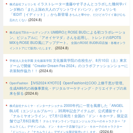
イラストレーター進藤やす子さんとコラボした幾何学パ
株式会社フェリシモ
ンダ柄の「また上深め大人のプリントワイドパンツ」がフェリシモ
「IEDIT［イディット］」から新登場
きちんと華やか、だけどカワイイ遊び心も
(2024.8)
忘れたくない
UMBROとROSE BUDによる初コラボレーショ
株式会社TSIホールディングス
ン。ビジュアルに「アオイヤマダ」さんを起用し、トレンドのSPOTS
MIXをROSE BUD風にアップデート。
全国のROSE BUDBUD店舗・各種オンラ
(2024.8)
インストアにて販売いたします。
文化服装学院の在校生が、8月10日（土）東京
学校法人文化学園 文化服装学院
ドームで開催『Creator Dream Fes 2024』のコラボファッションショーに
衣装制作協力！！
(2024.6)
【IVS2024 KYOTO】OpenFashion社COO 上條千恵が登壇。
OpenFashion
生成AI時代の画像事業化・デジタルマーケティング・クリエイティブの未
来を探る
(2024.6)
2000年代に⼀世を⾵靡した「ANGEL
株式会社ナルミヤ・インターナショナル
BLUE（エンジェルブルー）」35周年記念アイテムが、公式通販サイト
「ナルミヤオンライン」で7月1日発売！全国の「ドン・キホーテ」限定店
舗では7月6日発売！
ナルミヤオンラインではエンジェルブルーのキャラクター『ナ
カムラくん』デザインのみ、ドン・キホーテ店舗ではドン・キホーテのキャラクター
(2024.6)
『ドンペン』と『ナカムラくん』デザインを限定販売いたします。