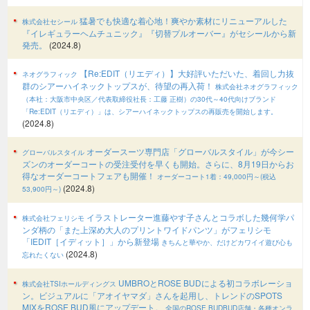
猛暑でも快適な着心地！爽やか素材にリニューアルした
株式会社セシール
『イレギュラーヘムチュニック』『切替プルオーバー』がセシールから新
発売。
(2024.8)
【Re:EDIT（リエディ）】大好評いただいた、着回し力抜
ネオグラフィック
群のシアーハイネックトップスが、待望の再入荷！
株式会社ネオグラフィック
（本社：大阪市中央区／代表取締役社長：工藤 正樹）の30代～40代向けブランド
「Re:EDIT（リエディ）」は、シアーハイネックトップスの再販売を開始します。
(2024.8)
オーダースーツ専門店「グローバルスタイル」が今シー
グローバルスタイル
ズンのオーダーコートの受注受付を早くも開始。さらに、8月19日からお
得なオーダーコートフェアも開催！
オーダーコート1着：49,000円～(税込
(2024.8)
53,900円～)
イラストレーター進藤やす子さんとコラボした幾何学パ
株式会社フェリシモ
ンダ柄の「また上深め大人のプリントワイドパンツ」がフェリシモ
「IEDIT［イディット］」から新登場
きちんと華やか、だけどカワイイ遊び心も
(2024.8)
忘れたくない
UMBROとROSE BUDによる初コラボレーショ
株式会社TSIホールディングス
ン。ビジュアルに「アオイヤマダ」さんを起用し、トレンドのSPOTS
MIXをROSE BUD風にアップデート。
全国のROSE BUDBUD店舗・各種オンラ