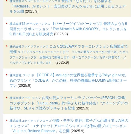
女性の「なりたい」を応援する
株式会社オンワードホールディングス
『Tiaclasse』がタレント・安田美沙子さんをモデルに起用したビジュア
ルを公開
(2025.9)
【パーリーゲイツ×ピーナッツ】奇跡のような6
株式会社TSIホールディングス
回目のコラボレーション「The Miracle 6 with SNOOPY」コレクションを
9 月 10 日(水)より順次発売
(2025.9)
コムサ2025AWアウターコレクション店舗限定で
株式会社ファイブフォックス
開催
ライトアウターからウールコートまで、コムサの新作アウターが一堂に会したポッ
プアップショップを、店舗限定で開催します。様々なアウターをいち早く試着でき、ノ
(2025.9)
ベルティプレゼントも行います。
【CODE A】aquagirlの世界観を継承するTokyo girlsのた
株式会社 ワールド
めのブランド「CODE A」がこの秋、待望の旗艦店をLUMINE新宿にオー
プン
(2025.9)
お笑い芸人フォーリンラブ バービー×PEACH JOHN
株式会社ピーチ･ジョン
コラボブランド「LuhuL dada」約1年ぶりに新作発売！ “クイーンブラ”の
新作や、5Lサイズ対応ブラキャミも登場
(2025.9)
俳優・モデル 長谷川京子さんが纏う“8つの秋の
株式会社ユナイテッドアローズ
エッセンス” ユナイテッドアローズ ウィメンズが秋の新プロモーション
「Autumn, Refined Essence」を公開
(2025.9)