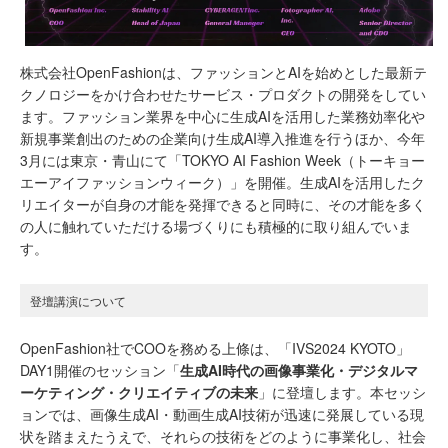
株式会社OpenFashionは、ファッションとAIを始めとした最新テ
クノロジーをかけ合わせたサービス・プロダクトの開発をしてい
ます。ファッション業界を中心に生成AIを活用した業務効率化や
新規事業創出のための企業向け生成AI導入推進を行うほか、今年
3月には東京・青山にて「TOKYO AI Fashion Week（トーキョー
エーアイファッションウィーク）」を開催。生成AIを活用したク
リエイターが自身の才能を発揮できると同時に、その才能を多く
の人に触れていただける場づくりにも積極的に取り組んでいま
す。
登壇講演について
OpenFashion社でCOOを務める上條は、「IVS2024 KYOTO」
DAY1開催のセッション「
生成AI時代の画像事業化・デジタルマ
ーケティング・クリエイティブの未来
」に登壇します。本セッシ
ョンでは、画像生成AI・動画生成AI技術が迅速に発展している現
状を踏まえたうえで、それらの技術をどのように事業化し、社会