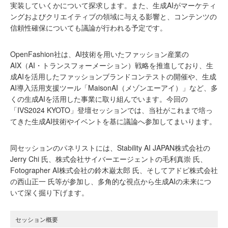
実装していくかについて探求します。また、生成AIがマーケティ
ングおよびクリエイティブの領域に与える影響と、コンテンツの
信頼性確保についても議論が行われる予定です。
OpenFashion社は、AI技術を用いたファッション産業の
AIX（AI・トランスフォーメーション）戦略を推進しており、生
成AIを活用したファッションブランドコンテストの開催や、生成
AI導入活用支援ツール「MaisonAI（メゾンエーアイ）」など、多
くの生成AIを活用した事業に取り組んでいます。今回の
「IVS2024 KYOTO」登壇セッションでは、当社がこれまで培っ
てきた生成AI技術やイベントを基に議論へ参加してまいります。
同セッションのパネリストには、Stability AI JAPAN株式会社の
Jerry Chi 氏、株式会社サイバーエージェントの毛利真崇 氏、
Fotographer AI株式会社の鈴木巌太郎 氏、そしてアドビ株式会社
の西山正一 氏等が参加し、多角的な視点から生成AIの未来につ
いて深く掘り下げます。
セッション概要