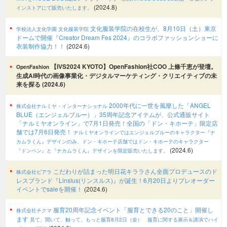
(2024.8)
インストアにて販売いたします。
文化服装学院の在校生が、8月10日（土）東京
学校法人文化学園 文化服装学院
ドームで開催『Creator Dream Fes 2024』のコラボファッションショーに
衣装制作協力！！
(2024.6)
【IVS2024 KYOTO】OpenFashion社COO 上條千恵が登壇。
OpenFashion
生成AI時代の画像事業化・デジタルマーケティング・クリエイティブの未
来を探る (2024.6)
2000年代に⼀世を⾵靡した「ANGEL
株式会社ナルミヤ・インターナショナル
BLUE（エンジェルブルー）」35周年記念アイテムが、公式通販サイト
「ナルミヤオンライン」で7月1日発売！全国の「ドン・キホーテ」限定店
舗では7月6日発売！
ナルミヤオンラインではエンジェルブルーのキャラクター『ナ
カムラくん』デザインのみ、ドン・キホーテ店舗ではドン・キホーテのキャラクター
(2024.6)
『ドンペン』と『ナカムラくん』デザインを限定販売いたします。
こだわりが詰まった明日花キララさん全面プロデュースのド
株式会社ピアラ
レスブランド『Linslus(リンスルス)』が誕生！6月20日よりプレオーダー
イベントでsaleを開催！
(2024.6)
服育20周年記念イベント「服育とできる20のこと」開催し
株式会社チクマ
ます
見て、聞いて、触って、もっと服育8月2日（金） 服育に関する展示＆講演でハイ