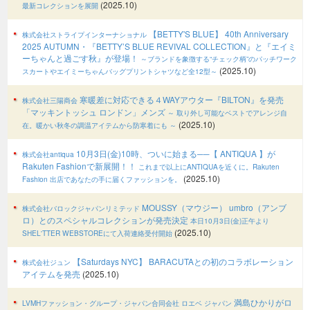
(2025.10)
最新コレクションを展開
【BETTY'S BLUE】 40th Anniversary
株式会社ストライプインターナショナル
2025 AUTUMN・『BETTY’S BLUE REVIVAL COLLECTION』と『エイミ
ーちゃんと過ごす秋』が登場！
～ブランドを象徴する“チェック柄”のパッチワーク
(2025.10)
スカートやエイミーちゃんバッグプリントシャツなど全12型～
寒暖差に対応できる４WAYアウター『BILTON』を発売
株式会社三陽商会
「マッキントッシュ ロンドン」メンズ
～ 取り外し可能なベストでアレンジ自
(2025.10)
在。暖かい秋冬の調温アイテムから防寒着にも ～
10月3日(金)10時、ついに始まる──【 ANTIQUA 】が
株式会社antiqua
Rakuten Fashionで新展開！！
これまで以上にANTIQUAを近くに。Rakuten
(2025.10)
Fashion 出店であなたの手に届くファッションを。
MOUSSY（マウジー） umbro（アンブ
株式会社バロックジャパンリミテッド
ロ）とのスペシャルコレクションが発売決定
本日10月3日(金)正午より
(2025.10)
SHEL'TTER WEBSTOREにて入荷連絡受付開始
【Saturdays NYC】 BARACUTAとの初のコラボレーション
株式会社ジュン
アイテムを発売
(2025.10)
満島ひかりがロ
LVMHファッション・グループ・ジャパン合同会社 ロエベ ジャパン