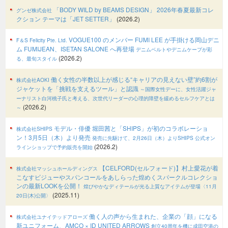
「BODY WILD by BEAMS DESIGN」 2026年春夏最新コレ
グンゼ株式会社
クション テーマは「JET SETTER」
(2026.2)
VOGUE100 のメンバー FUMI LEE が手掛ける岡山デニ
F＆S Felicity Pte. Ltd.
ム FUMIJEAN、ISETAN SALONE へ再登場
デニムベルトやデニムケープが彩
(2026.2)
る、最旬スタイル
働く女性の半数以上が感じる“キャリアの見えない壁”約6割が
株式会社AOKI
ジャケットを「挑戦を支えるツール」と認識
～国際女性デーに、女性活躍ジャ
ーナリスト白河桃子氏と考える、次世代リーダーの心理的障壁を緩めるセルフケアとは
(2026.2)
～
モデル・俳優 堀田茜と「SHIPS」が初のコラボレーショ
株式会社SHIPS
ン！3月5日（木）より発売
発売に先駆けて、2月26日（木）よりSHIPS 公式オン
(2026.2)
ラインショップで予約販売を開始
【CELFORD(セルフォード)】村上愛花が着
株式会社マッシュホールディングス
こなすビジューやスパンコールをあしらった煌めくスパークルコレクショ
ンの最新LOOKを公開！
煌びやかなディテールが光る上質なアイテムが登場〈11月
(2025.11)
20日(木)公開〉
働く人の声から生まれた、企業の「顔」になる
株式会社ユナイテッドアローズ
新ユニフォーム、AMCO × ID UNITED ARROWS
創立40周年を機に成田空港の