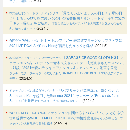
(2024.6)
ブリッド開催
「覚えていますよ、父の日も！」母の日
株式会社オンワードホールディングス
よりもちょっぴり影の薄い 父の日の名誉挽回！オンワードが「令和の父の
日ギフト探し」をご紹介。
本当に欲しいものベスト10を大調査！お父さんの心の
(2024.5)
内、知ってますか？
トミー ヒルフィガー 表参道フラッグシップストアに
合同会社 PVHジャパン
2024 MET GALAでStray Kidsが着用したルックが集結
(2024.5)
【GARAGE OF GOOD CLOTHING】フ
株式会社ストライプインターナショナル
ァッション&占いエディター青木良文さん×モデル高瀬真奈さんのスペシャ
ル対談『2024年夏のラッキーアクション&ファッション』動画を公開！
～
ラッキーモチーフやカラーを取り入れたGARAGE OF GOOD CLOTHINGの夏アイテム
(2024.5)
発売～
バナナ・リパブリックが萬波ユカ、ヨシダナギ、
ギャップジャパン株式会社
Shiba and Kojiを起用したSummer 2024キャンペーン “Postcards from
Summer”を発表
(2024.5)
旅に出よう。特別な瞬間を探しに。
ファッションに関わるすべての人へ、力となる学
WORLD MODE HOLDINGS
びを提供するWORLD MODE ACADEMYが本格始動
世界から人が集まる、フ
(2024.5)
ァッション人材育成の場を目指す