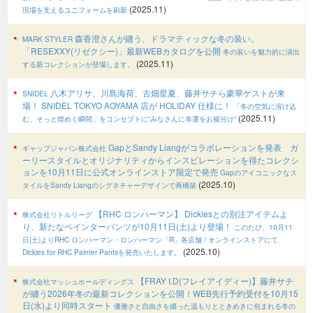
(2025.11)
現場を支えるユニフォームを刷新
森香澄さんが纏う、ドラマティックな冬の装い。
MARK STYLER
「RESEXXY(リゼクシー)」最新WEBカタログを公開
冬の装いを魅力的に演出
(2025.11)
する新コレクションが登場します。
八木アリサ、川島海荷、古畑星夏、藤井サチら豪華ゲストが来
SNIDEL
場！ SNIDEL TOKYO AOYAMA 店が HOLIDAY 仕様に！
「冬の空気に溶け込
(2025.11)
む、そっと煌めく瞬間」をコンセプトに“みなさんに幸運をお裾分け“
GapとSandy Liangがコラボレーションを発表 ガ
ギャップジャパン株式会社
ーリースタイルとオリジナリティからインスピレーションを得たコレクシ
ョンを10月11日に公式オンラインストア限定で発売
Gapのアイコニックなス
(2025.10)
タイルをSandy Liangのシグネチャーデザインで再構築
【RHC ロンハーマン】 Dickiesとの別注アイテムよ
株式会社リトルリーグ
り、新たなペインターパンツが10月11日(土)より登場！
このたび、10月11
日(土)よりRHC ロンハーマン・ロンハーマン「R」各店舗 / オンラインストアにて
(2025.10)
Dickies for RHC Painter Pantsを発売いたします。
【FRAY I.D(フレイアイディー)】藤井サチ
株式会社マッシュホールディングス
が纏う2026年冬の最新コレクションを公開！WEB先行予約受付を10月15
日(水)より同時スタート
優雅さと自由さを纏った温もりとときめきに包まれる冬の