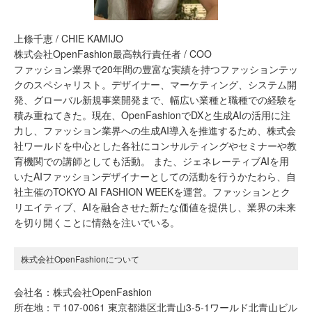
上條千恵 / CHIE KAMIJO
株式会社OpenFashion最高執行責任者 / COO
ファッション業界で20年間の豊富な実績を持つファッションテッ
クのスペシャリスト。デザイナー、マーケティング、システム開
発、グローバル新規事業開発まで、幅広い業種と職種での経験を
積み重ねてきた。現在、OpenFashionでDXと生成AIの活用に注
力し、ファッション業界への生成AI導入を推進するため、株式会
社ワールドを中心とした各社にコンサルティングやセミナーや教
育機関での講師としても活動。 また、ジェネレーティブAIを用
いたAIファッションデザイナーとしての活動を行うかたわら、自
社主催のTOKYO AI FASHION WEEKを運営。ファッションとク
リエイティブ、AIを融合させた新たな価値を提供し、業界の未来
を切り開くことに情熱を注いでいる。
株式会社OpenFashionについて
会社名：株式会社OpenFashion
所在地：〒107-0061 東京都港区北青山3-5-1ワールド北青山ビル