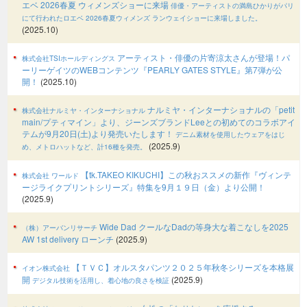
エベ 2026春夏 ウィメンズショーに来場
俳優・アーティストの満島ひかりがパリ
にて行われたロエベ 2026春夏ウィメンズ ランウェイショーに来場しました。
(2025.10)
アーティスト・俳優の片寄涼太さんが登場！パ
株式会社TSIホールディングス
ーリーゲイツのWEBコンテンツ『PEARLY GATES STYLE』第7弾が公
開！
(2025.10)
ナルミヤ・インターナショナルの「petit
株式会社ナルミヤ・インターナショナル
main/プティマイン」より、ジーンズブランドLeeとの初めてのコラボアイ
テムが9月20日(土)より発売いたします！
デニム素材を使用したウェアをはじ
(2025.9)
め、メトロハットなど、計16種を発売。
【tk.TAKEO KIKUCHI】この秋おススメの新作『ヴィンテ
株式会社 ワールド
ージライクプリントシリーズ』特集を9月１９日（金）より公開！
(2025.9)
Wide Dad クールなDadの等身大な着こなしを2025
（株）アーバンリサーチ
AW 1st delivery ローンチ
(2025.9)
【ＴＶＣ】オルスタパンツ２０２５年秋冬シリーズを本格展
イオン株式会社
開
(2025.9)
デジタル技術を活用し、着心地の良さを検証