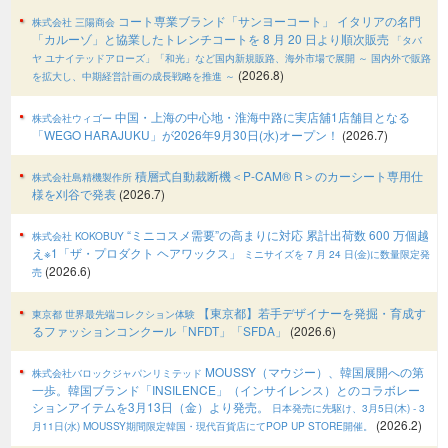
コート専業ブランド「サンヨーコート」 イタリアの名門
株式会社 三陽商会
「カルーゾ」と協業したトレンチコートを 8 月 20 日より順次販売
「タバ
ヤ ユナイテッドアローズ」「和光」など国内新規販路、海外市場で展開
～ 国内外で販路
(2026.8)
を拡大し、中期経営計画の成長戦略を推進 ～
中国・上海の中心地・淮海中路に実店舖1店舗目となる
株式会社ウィゴー
「WEGO HARAJUKU」が2026年9月30日(水)オープン！
(2026.7)
積層式自動裁断機＜P-CAM® R＞のカーシート専用仕
株式会社島精機製作所
様を刈谷で発表
(2026.7)
“ミニコスメ需要”の高まりに対応 累計出荷数 600 万個越
株式会社 KOKOBUY
え※1「ザ・プロダクト ヘアワックス」
ミニサイズを 7 月 24 日(金)に数量限定発
(2026.6)
売
【東京都】若手デザイナーを発掘・育成す
東京都 世界最先端コレクション体験
るファッションコンクール「NFDT」「SFDA」
(2026.6)
MOUSSY（マウジー）、韓国展開への第
株式会社バロックジャパンリミテッド
一歩。韓国ブランド「INSILENCE」（インサイレンス）とのコラボレー
ションアイテムを3月13日（金）より発売。
日本発売に先駆け、3月5日(木) - 3
(2026.2)
月11日(水) MOUSSY期間限定韓国・現代百貨店にてPOP UP STORE開催。