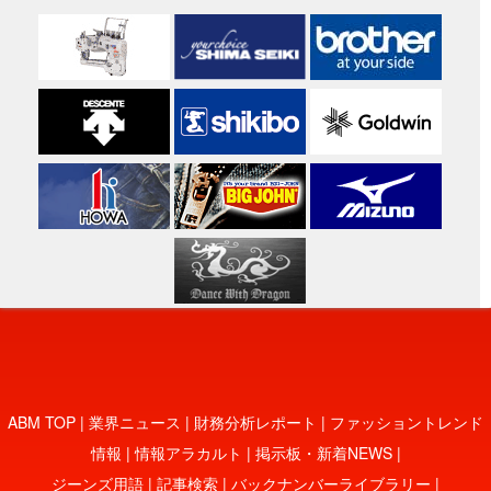
ABM TOP
|
業界ニュース
|
財務分析レポート
|
ファッショントレンド
情報
|
情報アラカルト
|
掲示板・新着NEWS
|
ジーンズ用語
|
記事検索
|
バックナンバーライブラリー
|