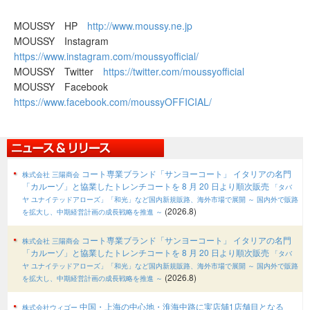
MOUSSY HP
http://www.moussy.ne.jp
MOUSSY Instagram
https://www.instagram.com/moussyofficial/
MOUSSY Twitter
https://twitter.com/moussyofficial
MOUSSY Facebook
https://www.facebook.com/moussyOFFICIAL/
コート専業ブランド「サンヨーコート」 イタリアの名門
株式会社 三陽商会
「カルーゾ」と協業したトレンチコートを 8 月 20 日より順次販売
「タバ
ヤ ユナイテッドアローズ」「和光」など国内新規販路、海外市場で展開
～ 国内外で販路
(2026.8)
を拡大し、中期経営計画の成長戦略を推進 ～
コート専業ブランド「サンヨーコート」 イタリアの名門
株式会社 三陽商会
「カルーゾ」と協業したトレンチコートを 8 月 20 日より順次販売
「タバ
ヤ ユナイテッドアローズ」「和光」など国内新規販路、海外市場で展開
～ 国内外で販路
(2026.8)
を拡大し、中期経営計画の成長戦略を推進 ～
中国・上海の中心地・淮海中路に実店舖1店舗目となる
株式会社ウィゴー