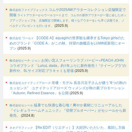
コムサ2025AWアウターコレクション店舗限定で
株式会社ファイブフォックス
開催
ライトアウターからウールコートまで、コムサの新作アウターが一堂に会したポッ
プアップショップを、店舗限定で開催します。様々なアウターをいち早く試着でき、ノ
(2025.9)
ベルティプレゼントも行います。
【CODE A】aquagirlの世界観を継承するTokyo girlsのた
株式会社 ワールド
めのブランド「CODE A」がこの秋、待望の旗艦店をLUMINE新宿にオー
プン
(2025.9)
お笑い芸人フォーリンラブ バービー×PEACH JOHN
株式会社ピーチ･ジョン
コラボブランド「LuhuL dada」約1年ぶりに新作発売！ “クイーンブラ”の
新作や、5Lサイズ対応ブラキャミも登場
(2025.9)
俳優・モデル 長谷川京子さんが纏う“8つの秋の
株式会社ユナイテッドアローズ
エッセンス” ユナイテッドアローズ ウィメンズが秋の新プロモーション
「Autumn, Refined Essence」を公開
(2025.9)
猛暑でも快適な着心地！爽やか素材にリニューアルした
株式会社セシール
『イレギュラーヘムチュニック』『切替プルオーバー』がセシールから新
発売。
(2024.8)
【Re:EDIT（リエディ）】大好評いただいた、着回し力抜
ネオグラフィック