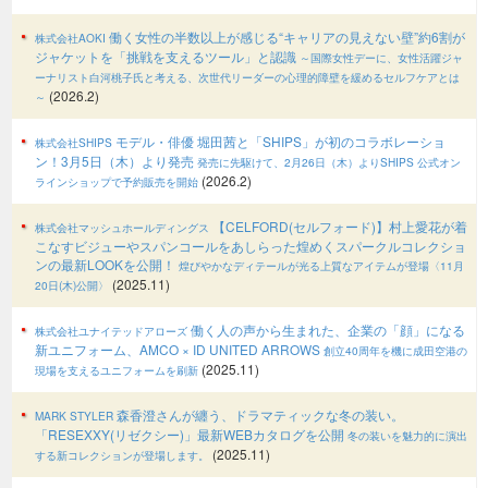
働く女性の半数以上が感じる“キャリアの見えない壁”約6割が
株式会社AOKI
ジャケットを「挑戦を支えるツール」と認識
～国際女性デーに、女性活躍ジャ
ーナリスト白河桃子氏と考える、次世代リーダーの心理的障壁を緩めるセルフケアとは
(2026.2)
～
モデル・俳優 堀田茜と「SHIPS」が初のコラボレーショ
株式会社SHIPS
ン！3月5日（木）より発売
発売に先駆けて、2月26日（木）よりSHIPS 公式オン
(2026.2)
ラインショップで予約販売を開始
【CELFORD(セルフォード)】村上愛花が着
株式会社マッシュホールディングス
こなすビジューやスパンコールをあしらった煌めくスパークルコレクショ
ンの最新LOOKを公開！
煌びやかなディテールが光る上質なアイテムが登場〈11月
(2025.11)
20日(木)公開〉
働く人の声から生まれた、企業の「顔」になる
株式会社ユナイテッドアローズ
新ユニフォーム、AMCO × ID UNITED ARROWS
創立40周年を機に成田空港の
(2025.11)
現場を支えるユニフォームを刷新
森香澄さんが纏う、ドラマティックな冬の装い。
MARK STYLER
「RESEXXY(リゼクシー)」最新WEBカタログを公開
冬の装いを魅力的に演出
(2025.11)
する新コレクションが登場します。