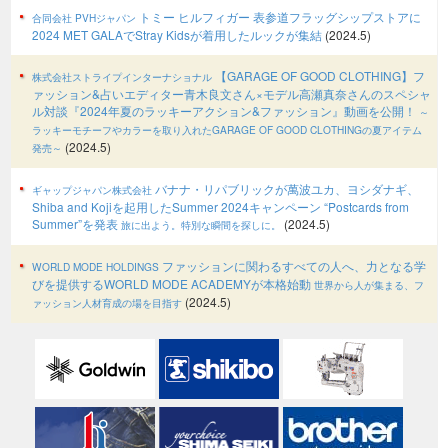
トミー ヒルフィガー 表参道フラッグシップストアに
合同会社 PVHジャパン
2024 MET GALAでStray Kidsが着用したルックが集結
(2024.5)
【GARAGE OF GOOD CLOTHING】フ
株式会社ストライプインターナショナル
ァッション&占いエディター青木良文さん×モデル高瀬真奈さんのスペシャ
ル対談『2024年夏のラッキーアクション&ファッション』動画を公開！
～
ラッキーモチーフやカラーを取り入れたGARAGE OF GOOD CLOTHINGの夏アイテム
(2024.5)
発売～
バナナ・リパブリックが萬波ユカ、ヨシダナギ、
ギャップジャパン株式会社
Shiba and Kojiを起用したSummer 2024キャンペーン “Postcards from
Summer”を発表
(2024.5)
旅に出よう。特別な瞬間を探しに。
ファッションに関わるすべての人へ、力となる学
WORLD MODE HOLDINGS
びを提供するWORLD MODE ACADEMYが本格始動
世界から人が集まる、フ
(2024.5)
ァッション人材育成の場を目指す