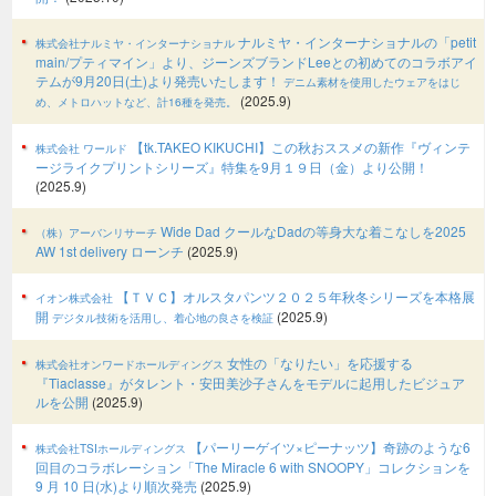
ナルミヤ・インターナショナルの「petit
株式会社ナルミヤ・インターナショナル
main/プティマイン」より、ジーンズブランドLeeとの初めてのコラボアイ
テムが9月20日(土)より発売いたします！
デニム素材を使用したウェアをはじ
(2025.9)
め、メトロハットなど、計16種を発売。
【tk.TAKEO KIKUCHI】この秋おススメの新作『ヴィンテ
株式会社 ワールド
ージライクプリントシリーズ』特集を9月１９日（金）より公開！
(2025.9)
Wide Dad クールなDadの等身大な着こなしを2025
（株）アーバンリサーチ
AW 1st delivery ローンチ
(2025.9)
【ＴＶＣ】オルスタパンツ２０２５年秋冬シリーズを本格展
イオン株式会社
開
(2025.9)
デジタル技術を活用し、着心地の良さを検証
女性の「なりたい」を応援する
株式会社オンワードホールディングス
『Tiaclasse』がタレント・安田美沙子さんをモデルに起用したビジュア
ルを公開
(2025.9)
【パーリーゲイツ×ピーナッツ】奇跡のような6
株式会社TSIホールディングス
回目のコラボレーション「The Miracle 6 with SNOOPY」コレクションを
9 月 10 日(水)より順次発売
(2025.9)