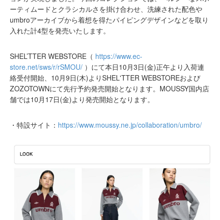
ーティムードとクラシカルさを掛け合わせ、洗練された配色や
umbroアーカイブから着想を得たパイピングデザインなどを取り
入れた計4型を発売いたします。
SHEL’TTER WEBSTORE（
https://www.ec-
store.net/sws/r/rSMOU/
）にて本日10月3日(金)正午より入荷連
絡受付開始、10月9日(木)よりSHEL'TTER WEBSTOREおよび
ZOZOTOWNにて先行予約発売開始となります。MOUSSY国内店
舗では10月17日(金)より発売開始となります。
・特設サイト：
https://www.moussy.ne.jp/collaboration/umbro/