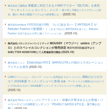
寒暖差に対応できる４WAYアウター『BILTON』を発売
株式会社三陽商会
「マッキントッシュ ロンドン」メンズ
～ 取り外し可能なベストでアレンジ自
(2025.10)
在。暖かい秋冬の調温アイテムから防寒着にも ～
10月3日(金)10時、ついに始まる──【 ANTIQUA 】が
株式会社antiqua
Rakuten Fashionで新展開！！
これまで以上にANTIQUAを近くに。Rakuten
(2025.10)
Fashion 出店であなたの手に届くファッションを。
MOUSSY（マウジー） umbro（アンブ
株式会社バロックジャパンリミテッド
ロ）とのスペシャルコレクションが発売決定
本日10月3日(金)正午より
(2025.10)
SHEL'TTER WEBSTOREにて入荷連絡受付開始
【Saturdays NYC】 BARACUTAとの初のコラボレーション
株式会社ジュン
アイテムを発売
(2025.10)
満島ひかりがロ
LVMHファッション・グループ・ジャパン合同会社 ロエベ ジャパン
エベ 2026春夏 ウィメンズショーに来場
俳優・アーティストの満島ひかりがパリ
にて行われたロエベ 2026春夏ウィメンズ ランウェイショーに来場しました。
(2025.10)
アーティスト・俳優の片寄涼太さんが登場！パ
株式会社TSIホールディングス
ーリーゲイツのWEBコンテンツ『PEARLY GATES STYLE』第7弾が公
開！
(2025.10)