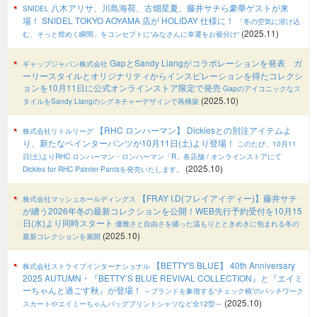
八木アリサ、川島海荷、古畑星夏、藤井サチら豪華ゲストが来
SNIDEL
場！ SNIDEL TOKYO AOYAMA 店が HOLIDAY 仕様に！
「冬の空気に溶け込
(2025.11)
む、そっと煌めく瞬間」をコンセプトに“みなさんに幸運をお裾分け“
GapとSandy Liangがコラボレーションを発表 ガ
ギャップジャパン株式会社
ーリースタイルとオリジナリティからインスピレーションを得たコレクシ
ョンを10月11日に公式オンラインストア限定で発売
Gapのアイコニックなス
(2025.10)
タイルをSandy Liangのシグネチャーデザインで再構築
【RHC ロンハーマン】 Dickiesとの別注アイテムよ
株式会社リトルリーグ
り、新たなペインターパンツが10月11日(土)より登場！
このたび、10月11
日(土)よりRHC ロンハーマン・ロンハーマン「R」各店舗 / オンラインストアにて
(2025.10)
Dickies for RHC Painter Pantsを発売いたします。
【FRAY I.D(フレイアイディー)】藤井サチ
株式会社マッシュホールディングス
が纏う2026年冬の最新コレクションを公開！WEB先行予約受付を10月15
日(水)より同時スタート
優雅さと自由さを纏った温もりとときめきに包まれる冬の
(2025.10)
最新コレクションを展開
【BETTY'S BLUE】 40th Anniversary
株式会社ストライプインターナショナル
2025 AUTUMN・『BETTY’S BLUE REVIVAL COLLECTION』と『エイミ
ーちゃんと過ごす秋』が登場！
～ブランドを象徴する“チェック柄”のパッチワーク
(2025.10)
スカートやエイミーちゃんバッグプリントシャツなど全12型～