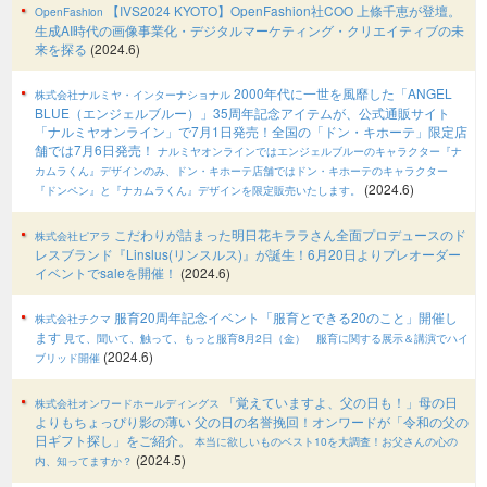
【IVS2024 KYOTO】OpenFashion社COO 上條千恵が登壇。
OpenFashion
生成AI時代の画像事業化・デジタルマーケティング・クリエイティブの未
来を探る
(2024.6)
2000年代に⼀世を⾵靡した「ANGEL
株式会社ナルミヤ・インターナショナル
BLUE（エンジェルブルー）」35周年記念アイテムが、公式通販サイト
「ナルミヤオンライン」で7月1日発売！全国の「ドン・キホーテ」限定店
舗では7月6日発売！
ナルミヤオンラインではエンジェルブルーのキャラクター『ナ
カムラくん』デザインのみ、ドン・キホーテ店舗ではドン・キホーテのキャラクター
(2024.6)
『ドンペン』と『ナカムラくん』デザインを限定販売いたします。
こだわりが詰まった明日花キララさん全面プロデュースのド
株式会社ピアラ
レスブランド『Linslus(リンスルス)』が誕生！6月20日よりプレオーダー
イベントでsaleを開催！
(2024.6)
服育20周年記念イベント「服育とできる20のこと」開催し
株式会社チクマ
ます
見て、聞いて、触って、もっと服育8月2日（金） 服育に関する展示＆講演でハイ
(2024.6)
ブリッド開催
「覚えていますよ、父の日も！」母の日
株式会社オンワードホールディングス
よりもちょっぴり影の薄い 父の日の名誉挽回！オンワードが「令和の父の
日ギフト探し」をご紹介。
本当に欲しいものベスト10を大調査！お父さんの心の
(2024.5)
内、知ってますか？