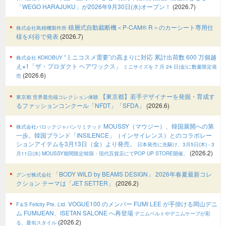
「WEGO HARAJUKU」が2026年9月30日(水)オープン！
(2026.7)
積層式自動裁断機＜P-CAM® R＞のカーシート専用仕
株式会社島精機製作所
様を刈谷で発表
(2026.7)
“ミニコスメ需要”の高まりに対応 累計出荷数 600 万個越
株式会社 KOKOBUY
え※1「ザ・プロダクト ヘアワックス」
ミニサイズを 7 月 24 日(金)に数量限定発
(2026.6)
売
【東京都】若手デザイナーを発掘・育成す
東京都 世界最先端コレクション体験
るファッションコンクール「NFDT」「SFDA」
(2026.6)
MOUSSY（マウジー）、韓国展開への第
株式会社バロックジャパンリミテッド
一歩。韓国ブランド「INSILENCE」（インサイレンス）とのコラボレー
ションアイテムを3月13日（金）より発売。
日本発売に先駆け、3月5日(木) - 3
(2026.2)
月11日(水) MOUSSY期間限定韓国・現代百貨店にてPOP UP STORE開催。
「BODY WILD by BEAMS DESIGN」 2026年春夏最新コレ
グンゼ株式会社
クション テーマは「JET SETTER」
(2026.2)
VOGUE100 のメンバー FUMI LEE が手掛ける岡山デニ
F＆S Felicity Pte. Ltd.
ム FUMIJEAN、ISETAN SALONE へ再登場
デニムベルトやデニムケープが彩
(2026.2)
る、最旬スタイル