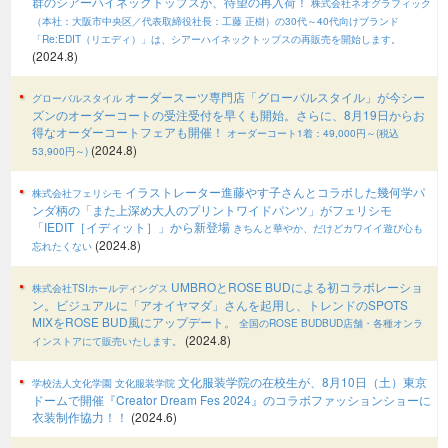
群のシアーハイネックトップスが、待望の再入荷！
株式会社ネオグラフィック
（本社：大阪市中央区／代表取締役社長：工藤 正樹）の30代～40代向けブランド
「Re:EDIT（リエディ）」は、シアーハイネックトップスの再販売を開始します。
(2024.8)
オーダースーツ専門店「グローバルスタイル」が今シー
グローバルスタイル
ズンのオーダーコートの受注受付を早くも開始。さらに、8月19日からお
得なオーダーコートフェアも開催！
オーダーコート1着：49,000円～(税込
(2024.8)
53,900円～)
イラストレーター進藤やす子さんとコラボした幾何学パ
株式会社フェリシモ
ンダ柄の「また上深め大人のプリントワイドパンツ」がフェリシモ
「IEDIT［イディット］」から新登場
きちんと華やか、だけどカワイイ遊び心も
(2024.8)
忘れたくない
UMBROとROSE BUDによる初コラボレーショ
株式会社TSIホールディングス
ン。ビジュアルに「アオイヤマダ」さんを起用し、トレンドのSPOTS
MIXをROSE BUD風にアップデート。
全国のROSE BUDBUD店舗・各種オンラ
(2024.8)
インストアにて販売いたします。
文化服装学院の在校生が、8月10日（土）東京
学校法人文化学園 文化服装学院
ドームで開催『Creator Dream Fes 2024』のコラボファッションショーに
衣装制作協力！！
(2024.6)