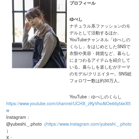
プロフィール
ゆべし
ナチュラル系ファッションのモ
デルとして活動するほか、
YouTubeチャンネル「ゆべしの
くらし」をはじめとしたSNSで
衣類や美容・雑貨など、暮らし
にまつわるアイテムを紹介して
いる。暮らしを楽しむがテーマ
のモデル/クリエイター。SNS総
フォロワー数は約30万人。
YouTube：ゆべしのくらし
https://www.youtube.com/channel/UCHX_zKyVhoAiOe66yt4eX5
w
Instagram：
@yubeshi._.photo（
https://www.instagram.com/yubeshi._.photo
）
X：