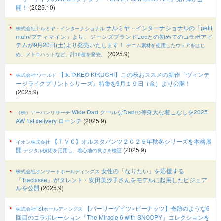
開！
(2025.10)
ナルミヤ・インターナショナルの「petit
株式会社ナルミヤ・インターナショナル
main/プティマイン」より、ジーンズブランドLeeとの初めてのコラボアイ
テムが9月20日(土)より発売いたします！
デニム素材を使用したウェアをはじ
(2025.9)
め、メトロハットなど、計16種を発売。
【tk.TAKEO KIKUCHI】この秋おススメの新作『ヴィンテ
株式会社 ワールド
ージライクプリントシリーズ』特集を9月１９日（金）より公開！
(2025.9)
Wide Dad クールなDadの等身大な着こなしを2025
（株）アーバンリサーチ
AW 1st delivery ローンチ
(2025.9)
【ＴＶＣ】オルスタパンツ２０２５年秋冬シリーズを本格展
イオン株式会社
開
(2025.9)
デジタル技術を活用し、着心地の良さを検証
女性の「なりたい」を応援する
株式会社オンワードホールディングス
『Tiaclasse』がタレント・安田美沙子さんをモデルに起用したビジュア
ルを公開
(2025.9)
【パーリーゲイツ×ピーナッツ】奇跡のような6
株式会社TSIホールディングス
回目のコラボレーション「The Miracle 6 with SNOOPY」コレクションを