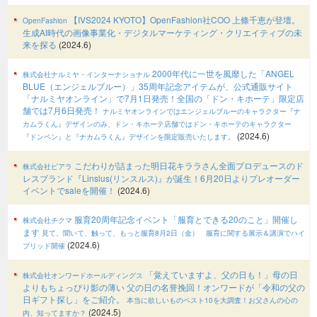
【IVS2024 KYOTO】OpenFashion社COO 上條千恵が登壇。
OpenFashion
生成AI時代の画像事業化・デジタルマーケティング・クリエイティブの未
来を探る
(2024.6)
2000年代に⼀世を⾵靡した「ANGEL
株式会社ナルミヤ・インターナショナル
BLUE（エンジェルブルー）」35周年記念アイテムが、公式通販サイト
「ナルミヤオンライン」で7月1日発売！全国の「ドン・キホーテ」限定店
舗では7月6日発売！
ナルミヤオンラインではエンジェルブルーのキャラクター『ナ
カムラくん』デザインのみ、ドン・キホーテ店舗ではドン・キホーテのキャラクター
(2024.6)
『ドンペン』と『ナカムラくん』デザインを限定販売いたします。
こだわりが詰まった明日花キララさん全面プロデュースのド
株式会社ピアラ
レスブランド『Linslus(リンスルス)』が誕生！6月20日よりプレオーダー
イベントでsaleを開催！
(2024.6)
服育20周年記念イベント「服育とできる20のこと」開催し
株式会社チクマ
ます
見て、聞いて、触って、もっと服育8月2日（金） 服育に関する展示＆講演でハイ
(2024.6)
ブリッド開催
「覚えていますよ、父の日も！」母の日
株式会社オンワードホールディングス
よりもちょっぴり影の薄い 父の日の名誉挽回！オンワードが「令和の父の
日ギフト探し」をご紹介。
本当に欲しいものベスト10を大調査！お父さんの心の
(2024.5)
内、知ってますか？