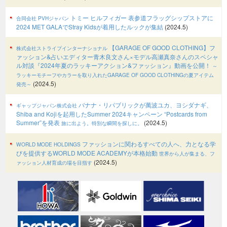
トミー ヒルフィガー 表参道フラッグシップストアに
合同会社 PVHジャパン
2024 MET GALAでStray Kidsが着用したルックが集結
(2024.5)
【GARAGE OF GOOD CLOTHING】フ
株式会社ストライプインターナショナル
ァッション&占いエディター青木良文さん×モデル高瀬真奈さんのスペシャ
ル対談『2024年夏のラッキーアクション&ファッション』動画を公開！
～
ラッキーモチーフやカラーを取り入れたGARAGE OF GOOD CLOTHINGの夏アイテム
(2024.5)
発売～
バナナ・リパブリックが萬波ユカ、ヨシダナギ、
ギャップジャパン株式会社
Shiba and Kojiを起用したSummer 2024キャンペーン “Postcards from
Summer”を発表
(2024.5)
旅に出よう。特別な瞬間を探しに。
ファッションに関わるすべての人へ、力となる学
WORLD MODE HOLDINGS
びを提供するWORLD MODE ACADEMYが本格始動
世界から人が集まる、フ
(2024.5)
ァッション人材育成の場を目指す