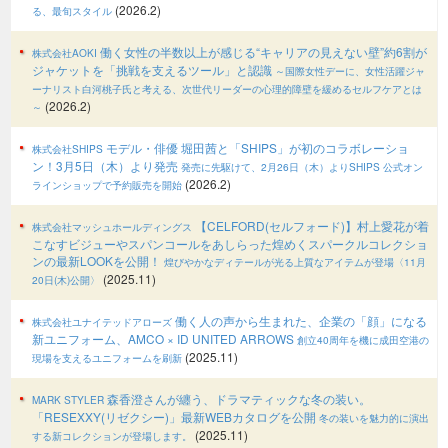
(2026.2)
る、最旬スタイル
働く女性の半数以上が感じる“キャリアの見えない壁”約6割が
株式会社AOKI
ジャケットを「挑戦を支えるツール」と認識
～国際女性デーに、女性活躍ジャ
ーナリスト白河桃子氏と考える、次世代リーダーの心理的障壁を緩めるセルフケアとは
(2026.2)
～
モデル・俳優 堀田茜と「SHIPS」が初のコラボレーショ
株式会社SHIPS
ン！3月5日（木）より発売
発売に先駆けて、2月26日（木）よりSHIPS 公式オン
(2026.2)
ラインショップで予約販売を開始
【CELFORD(セルフォード)】村上愛花が着
株式会社マッシュホールディングス
こなすビジューやスパンコールをあしらった煌めくスパークルコレクショ
ンの最新LOOKを公開！
煌びやかなディテールが光る上質なアイテムが登場〈11月
(2025.11)
20日(木)公開〉
働く人の声から生まれた、企業の「顔」になる
株式会社ユナイテッドアローズ
新ユニフォーム、AMCO × ID UNITED ARROWS
創立40周年を機に成田空港の
(2025.11)
現場を支えるユニフォームを刷新
森香澄さんが纏う、ドラマティックな冬の装い。
MARK STYLER
「RESEXXY(リゼクシー)」最新WEBカタログを公開
冬の装いを魅力的に演出
(2025.11)
する新コレクションが登場します。