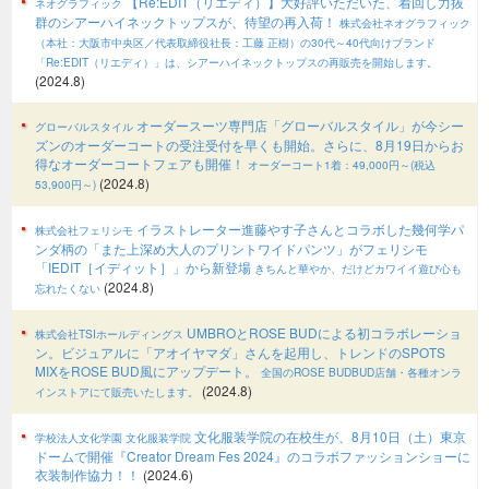
【Re:EDIT（リエディ）】大好評いただいた、着回し力抜
ネオグラフィック
群のシアーハイネックトップスが、待望の再入荷！
株式会社ネオグラフィック
（本社：大阪市中央区／代表取締役社長：工藤 正樹）の30代～40代向けブランド
「Re:EDIT（リエディ）」は、シアーハイネックトップスの再販売を開始します。
(2024.8)
オーダースーツ専門店「グローバルスタイル」が今シー
グローバルスタイル
ズンのオーダーコートの受注受付を早くも開始。さらに、8月19日からお
得なオーダーコートフェアも開催！
オーダーコート1着：49,000円～(税込
(2024.8)
53,900円～)
イラストレーター進藤やす子さんとコラボした幾何学パ
株式会社フェリシモ
ンダ柄の「また上深め大人のプリントワイドパンツ」がフェリシモ
「IEDIT［イディット］」から新登場
きちんと華やか、だけどカワイイ遊び心も
(2024.8)
忘れたくない
UMBROとROSE BUDによる初コラボレーショ
株式会社TSIホールディングス
ン。ビジュアルに「アオイヤマダ」さんを起用し、トレンドのSPOTS
MIXをROSE BUD風にアップデート。
全国のROSE BUDBUD店舗・各種オンラ
(2024.8)
インストアにて販売いたします。
文化服装学院の在校生が、8月10日（土）東京
学校法人文化学園 文化服装学院
ドームで開催『Creator Dream Fes 2024』のコラボファッションショーに
衣装制作協力！！
(2024.6)