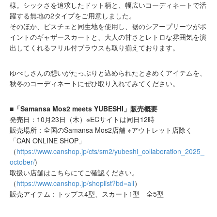
様。シックさを追求したドット柄と、幅広いコーディネートで活
躍する無地の2タイプをご用意しました。
そのほか、ビスチェと同生地を使用し、裾のシアープリーツがポ
イントのギャザースカートと、大人の甘さとレトロな雰囲気を演
出してくれるフリル付ブラウスも取り揃えております。
ゆべしさんの想いがたっぷりと込められたときめくアイテムを、
秋冬のコーディネートにぜひ取り入れてみてください。
■「Samansa Mos2 meets YUBESHI」販売概要
発売日：10月23日（木）※ECサイトは同日12時
販売場所：全国のSamansa Mos2店舗 ※アウトレット店除く
「CAN ONLINE SHOP」
（
https://www.canshop.jp/cts/sm2/yubeshi_collaboration_2025_
october/
)
取扱い店舗はこちらにてご確認ください。
（
https://www.canshop.jp/shoplist?bd=all
）
販売アイテム：トップス4型、スカート1型 全5型