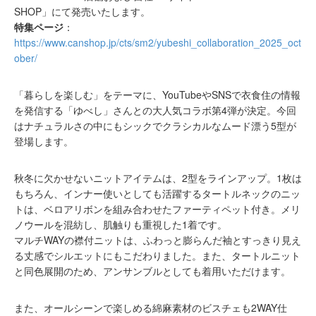
SHOP」にて発売いたします。
特集ページ
：
https://www.canshop.jp/cts/sm2/yubeshi_collaboration_2025_oct
ober/
「暮らしを楽しむ」をテーマに、YouTubeやSNSで衣食住の情報
を発信する「ゆべし」さんとの大人気コラボ第4弾が決定。今回
はナチュラルさの中にもシックでクラシカルなムード漂う5型が
登場します。
秋冬に欠かせないニットアイテムは、2型をラインアップ。1枚は
もちろん、インナー使いとしても活躍するタートルネックのニッ
トは、ベロアリボンを組み合わせたファーティペット付き。メリ
ノウールを混紡し、肌触りも重視した1着です。
マルチWAYの襟付ニットは、ふわっと膨らんだ袖とすっきり見え
る丈感でシルエットにもこだわりました。また、タートルニット
と同色展開のため、アンサンブルとしても着用いただけます。
また、オールシーンで楽しめる綿麻素材のビスチェも2WAY仕