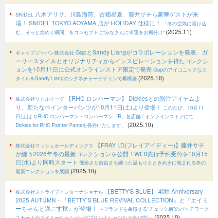
八木アリサ、川島海荷、古畑星夏、藤井サチら豪華ゲストが来
SNIDEL
場！ SNIDEL TOKYO AOYAMA 店が HOLIDAY 仕様に！
「冬の空気に溶け込
(2025.11)
む、そっと煌めく瞬間」をコンセプトに“みなさんに幸運をお裾分け“
GapとSandy Liangがコラボレーションを発表 ガ
ギャップジャパン株式会社
ーリースタイルとオリジナリティからインスピレーションを得たコレクシ
ョンを10月11日に公式オンラインストア限定で発売
Gapのアイコニックなス
(2025.10)
タイルをSandy Liangのシグネチャーデザインで再構築
【RHC ロンハーマン】 Dickiesとの別注アイテムよ
株式会社リトルリーグ
り、新たなペインターパンツが10月11日(土)より登場！
このたび、10月11
日(土)よりRHC ロンハーマン・ロンハーマン「R」各店舗 / オンラインストアにて
(2025.10)
Dickies for RHC Painter Pantsを発売いたします。
【FRAY I.D(フレイアイディー)】藤井サチ
株式会社マッシュホールディングス
が纏う2026年冬の最新コレクションを公開！WEB先行予約受付を10月15
日(水)より同時スタート
優雅さと自由さを纏った温もりとときめきに包まれる冬の
(2025.10)
最新コレクションを展開
【BETTY'S BLUE】 40th Anniversary
株式会社ストライプインターナショナル
2025 AUTUMN・『BETTY’S BLUE REVIVAL COLLECTION』と『エイミ
ーちゃんと過ごす秋』が登場！
～ブランドを象徴する“チェック柄”のパッチワーク
(2025.10)
スカートやエイミーちゃんバッグプリントシャツなど全12型～