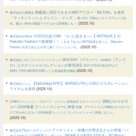
寒暖差に対応できる４WAYアウター『BILTON』を発売
株式会社三陽商会
「マッキントッシュ ロンドン」メンズ
～ 取り外し可能なベストでアレンジ自
(2025.10)
在。暖かい秋冬の調温アイテムから防寒着にも ～
10月3日(金)10時、ついに始まる──【 ANTIQUA 】が
株式会社antiqua
Rakuten Fashionで新展開！！
これまで以上にANTIQUAを近くに。Rakuten
(2025.10)
Fashion 出店であなたの手に届くファッションを。
MOUSSY（マウジー） umbro（アンブ
株式会社バロックジャパンリミテッド
ロ）とのスペシャルコレクションが発売決定
本日10月3日(金)正午より
(2025.10)
SHEL'TTER WEBSTOREにて入荷連絡受付開始
【Saturdays NYC】 BARACUTAとの初のコラボレーション
株式会社ジュン
アイテムを発売
(2025.10)
満島ひかりがロ
LVMHファッション・グループ・ジャパン合同会社 ロエベ ジャパン
エベ 2026春夏 ウィメンズショーに来場
俳優・アーティストの満島ひかりがパリ
にて行われたロエベ 2026春夏ウィメンズ ランウェイショーに来場しました。
(2025.10)
アーティスト・俳優の片寄涼太さんが登場！パ
株式会社TSIホールディングス
ーリーゲイツのWEBコンテンツ『PEARLY GATES STYLE』第7弾が公