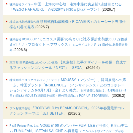
中国・上海の中心地・淮海中路に実店舖1店舗目となる
株式会社ウィゴー
「WEGO HARAJUKU」が2026年9月30日(水)オープン！
(2026.7)
積層式自動裁断機＜P-CAM® R＞のカーシート専用仕
株式会社島精機製作所
様を刈谷で発表
(2026.7)
“ミニコスメ需要”の高まりに対応 累計出荷数 600 万個越
株式会社 KOKOBUY
え※1「ザ・プロダクト ヘアワックス」
ミニサイズを 7 月 24 日(金)に数量限定発
(2026.6)
売
【東京都】若手デザイナーを発掘・育成す
東京都 世界最先端コレクション体験
るファッションコンクール「NFDT」「SFDA」
(2026.6)
MOUSSY（マウジー）、韓国展開への第
株式会社バロックジャパンリミテッド
一歩。韓国ブランド「INSILENCE」（インサイレンス）とのコラボレー
ションアイテムを3月13日（金）より発売。
日本発売に先駆け、3月5日(木) - 3
(2026.2)
月11日(水) MOUSSY期間限定韓国・現代百貨店にてPOP UP STORE開催。
「BODY WILD by BEAMS DESIGN」 2026年春夏最新コレ
グンゼ株式会社
クション テーマは「JET SETTER」
(2026.2)
VOGUE100 のメンバー FUMI LEE が手掛ける岡山デニ
F＆S Felicity Pte. Ltd.
ム FUMIJEAN、ISETAN SALONE へ再登場
デニムベルトやデニムケープが彩