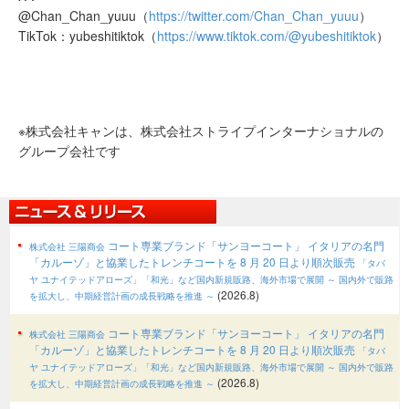
@Chan_Chan_yuuu（
https://twitter.com/Chan_Chan_yuuu
）
TikTok：yubeshitiktok（
https://www.tiktok.com/@yubeshitiktok
）
※株式会社キャンは、株式会社ストライプインターナショナルの
グループ会社です
コート専業ブランド「サンヨーコート」 イタリアの名門
株式会社 三陽商会
「カルーゾ」と協業したトレンチコートを 8 月 20 日より順次販売
「タバ
ヤ ユナイテッドアローズ」「和光」など国内新規販路、海外市場で展開
～ 国内外で販路
(2026.8)
を拡大し、中期経営計画の成長戦略を推進 ～
コート専業ブランド「サンヨーコート」 イタリアの名門
株式会社 三陽商会
「カルーゾ」と協業したトレンチコートを 8 月 20 日より順次販売
「タバ
ヤ ユナイテッドアローズ」「和光」など国内新規販路、海外市場で展開
～ 国内外で販路
(2026.8)
を拡大し、中期経営計画の成長戦略を推進 ～