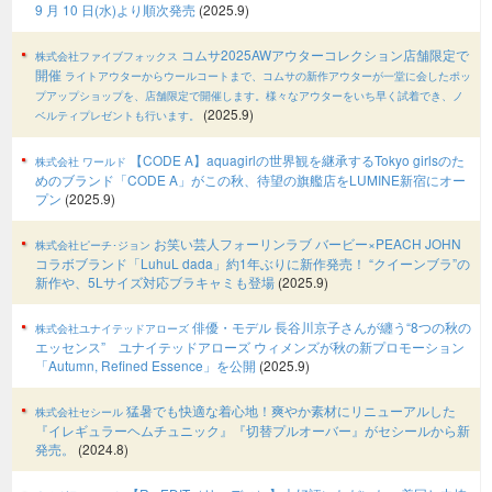
9 月 10 日(水)より順次発売
(2025.9)
コムサ2025AWアウターコレクション店舗限定で
株式会社ファイブフォックス
開催
ライトアウターからウールコートまで、コムサの新作アウターが一堂に会したポッ
プアップショップを、店舗限定で開催します。様々なアウターをいち早く試着でき、ノ
(2025.9)
ベルティプレゼントも行います。
【CODE A】aquagirlの世界観を継承するTokyo girlsのた
株式会社 ワールド
めのブランド「CODE A」がこの秋、待望の旗艦店をLUMINE新宿にオー
プン
(2025.9)
お笑い芸人フォーリンラブ バービー×PEACH JOHN
株式会社ピーチ･ジョン
コラボブランド「LuhuL dada」約1年ぶりに新作発売！ “クイーンブラ”の
新作や、5Lサイズ対応ブラキャミも登場
(2025.9)
俳優・モデル 長谷川京子さんが纏う“8つの秋の
株式会社ユナイテッドアローズ
エッセンス” ユナイテッドアローズ ウィメンズが秋の新プロモーション
「Autumn, Refined Essence」を公開
(2025.9)
猛暑でも快適な着心地！爽やか素材にリニューアルした
株式会社セシール
『イレギュラーヘムチュニック』『切替プルオーバー』がセシールから新
発売。
(2024.8)