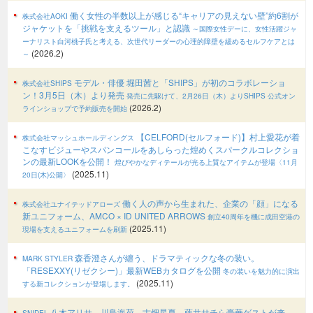
働く女性の半数以上が感じる“キャリアの見えない壁”約6割が
株式会社AOKI
ジャケットを「挑戦を支えるツール」と認識
～国際女性デーに、女性活躍ジャ
ーナリスト白河桃子氏と考える、次世代リーダーの心理的障壁を緩めるセルフケアとは
(2026.2)
～
モデル・俳優 堀田茜と「SHIPS」が初のコラボレーショ
株式会社SHIPS
ン！3月5日（木）より発売
発売に先駆けて、2月26日（木）よりSHIPS 公式オン
(2026.2)
ラインショップで予約販売を開始
【CELFORD(セルフォード)】村上愛花が着
株式会社マッシュホールディングス
こなすビジューやスパンコールをあしらった煌めくスパークルコレクショ
ンの最新LOOKを公開！
煌びやかなディテールが光る上質なアイテムが登場〈11月
(2025.11)
20日(木)公開〉
働く人の声から生まれた、企業の「顔」になる
株式会社ユナイテッドアローズ
新ユニフォーム、AMCO × ID UNITED ARROWS
創立40周年を機に成田空港の
(2025.11)
現場を支えるユニフォームを刷新
森香澄さんが纏う、ドラマティックな冬の装い。
MARK STYLER
「RESEXXY(リゼクシー)」最新WEBカタログを公開
冬の装いを魅力的に演出
(2025.11)
する新コレクションが登場します。
八木アリサ、川島海荷、古畑星夏、藤井サチら豪華ゲストが来
SNIDEL