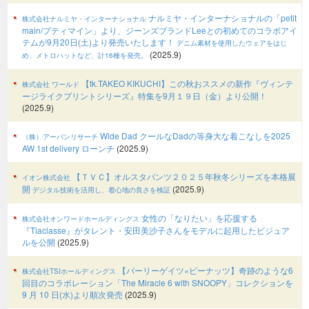
ナルミヤ・インターナショナルの「petit
株式会社ナルミヤ・インターナショナル
main/プティマイン」より、ジーンズブランドLeeとの初めてのコラボアイ
テムが9月20日(土)より発売いたします！
デニム素材を使用したウェアをはじ
(2025.9)
め、メトロハットなど、計16種を発売。
【tk.TAKEO KIKUCHI】この秋おススメの新作『ヴィンテ
株式会社 ワールド
ージライクプリントシリーズ』特集を9月１９日（金）より公開！
(2025.9)
Wide Dad クールなDadの等身大な着こなしを2025
（株）アーバンリサーチ
AW 1st delivery ローンチ
(2025.9)
【ＴＶＣ】オルスタパンツ２０２５年秋冬シリーズを本格展
イオン株式会社
開
(2025.9)
デジタル技術を活用し、着心地の良さを検証
女性の「なりたい」を応援する
株式会社オンワードホールディングス
『Tiaclasse』がタレント・安田美沙子さんをモデルに起用したビジュア
ルを公開
(2025.9)
【パーリーゲイツ×ピーナッツ】奇跡のような6
株式会社TSIホールディングス
回目のコラボレーション「The Miracle 6 with SNOOPY」コレクションを
9 月 10 日(水)より順次発売
(2025.9)