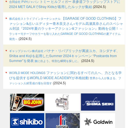
トミー ヒルフィガー 表参道フラッグシップストアに
合同会社 PVHジャパン
2024 MET GALAでStray Kidsが着用したルックが集結
(2024.5)
【GARAGE OF GOOD CLOTHING】フ
株式会社ストライプインターナショナル
ァッション&占いエディター青木良文さん×モデル高瀬真奈さんのスペシャ
ル対談『2024年夏のラッキーアクション&ファッション』動画を公開！
～
ラッキーモチーフやカラーを取り入れたGARAGE OF GOOD CLOTHINGの夏アイテム
(2024.5)
発売～
バナナ・リパブリックが萬波ユカ、ヨシダナギ、
ギャップジャパン株式会社
Shiba and Kojiを起用したSummer 2024キャンペーン “Postcards from
Summer”を発表
(2024.5)
旅に出よう。特別な瞬間を探しに。
ファッションに関わるすべての人へ、力となる学
WORLD MODE HOLDINGS
びを提供するWORLD MODE ACADEMYが本格始動
世界から人が集まる、フ
(2024.5)
ァッション人材育成の場を目指す