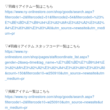
▽羽織りアイテム一覧はこちら
https://www.ny-onlinestore.com/shop/goods/search.aspx?
filtercode1=2&filtercode2=51&filtercode2=54&filtercode0=%23%
E7%BE%BD%E7%B9%94%E3%82%8A%E3%82%A2%E3%82%
A4%E3%83%86%E3%83%A0&utm_source=newssite&utm_medi
um=pr
▽#羽織りアイテム スタッフコーデ一覧はこちら
https://www.ny-
onlinestore.com/shop/pages/staffcoordinate_list.aspx?
gender=2&seq=time&tag_name=%E7%BE%BD%E7%B9%94%E
3%82%8A%E3%82%A2%E3%82%A4%E3%83%86%E3%83%A0
&count=150&filtercode10=w250910&utm_source=newssite&utm
_medium=pr
▽掲載アイテム一覧はこちら
https://www.ny-onlinestore.com/shop/goods/search.aspx?
filtercode1=2&filtercode10=w250910&utm_source=newssite&ut
m_medium=pr