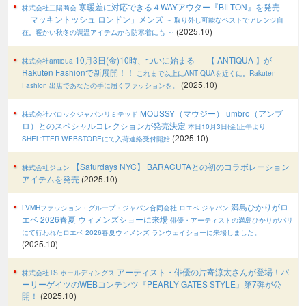
寒暖差に対応できる４WAYアウター『BILTON』を発売
株式会社三陽商会
「マッキントッシュ ロンドン」メンズ
～ 取り外し可能なベストでアレンジ自
(2025.10)
在。暖かい秋冬の調温アイテムから防寒着にも ～
10月3日(金)10時、ついに始まる──【 ANTIQUA 】が
株式会社antiqua
Rakuten Fashionで新展開！！
これまで以上にANTIQUAを近くに。Rakuten
(2025.10)
Fashion 出店であなたの手に届くファッションを。
MOUSSY（マウジー） umbro（アンブ
株式会社バロックジャパンリミテッド
ロ）とのスペシャルコレクションが発売決定
本日10月3日(金)正午より
(2025.10)
SHEL'TTER WEBSTOREにて入荷連絡受付開始
【Saturdays NYC】 BARACUTAとの初のコラボレーション
株式会社ジュン
アイテムを発売
(2025.10)
満島ひかりがロ
LVMHファッション・グループ・ジャパン合同会社 ロエベ ジャパン
エベ 2026春夏 ウィメンズショーに来場
俳優・アーティストの満島ひかりがパリ
にて行われたロエベ 2026春夏ウィメンズ ランウェイショーに来場しました。
(2025.10)
アーティスト・俳優の片寄涼太さんが登場！パ
株式会社TSIホールディングス
ーリーゲイツのWEBコンテンツ『PEARLY GATES STYLE』第7弾が公
開！
(2025.10)