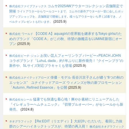
コムサ2025AWアウターコレクション店舗限定で
株式会社ファイブフォックス
開催
ライトアウターからウールコートまで、コムサの新作アウターが一堂に会したポッ
プアップショップを、店舗限定で開催します。様々なアウターをいち早く試着でき、ノ
(2025.9)
ベルティプレゼントも行います。
【CODE A】aquagirlの世界観を継承するTokyo girlsのた
株式会社 ワールド
めのブランド「CODE A」がこの秋、待望の旗艦店をLUMINE新宿にオー
プン
(2025.9)
お笑い芸人フォーリンラブ バービー×PEACH JOHN
株式会社ピーチ･ジョン
コラボブランド「LuhuL dada」約1年ぶりに新作発売！ “クイーンブラ”の
新作や、5Lサイズ対応ブラキャミも登場
(2025.9)
俳優・モデル 長谷川京子さんが纏う“8つの秋の
株式会社ユナイテッドアローズ
エッセンス” ユナイテッドアローズ ウィメンズが秋の新プロモーション
「Autumn, Refined Essence」を公開
(2025.9)
猛暑でも快適な着心地！爽やか素材にリニューアルした
株式会社セシール
『イレギュラーヘムチュニック』『切替プルオーバー』がセシールから新
発売。
(2024.8)
【Re:EDIT（リエディ）】大好評いただいた、着回し力抜
ネオグラフィック
群のシアーハイネックトップスが、待望の再入荷！
株式会社ネオグラフィック