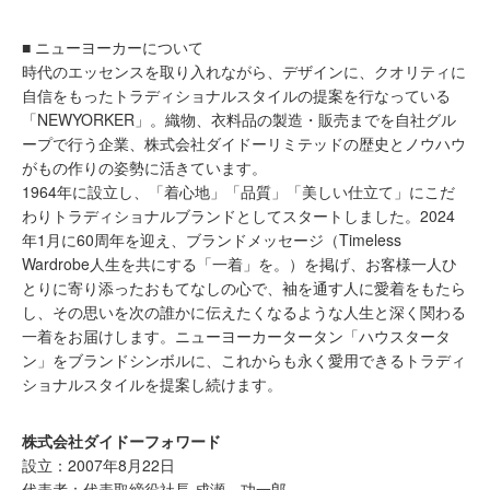
■ ニューヨーカーについて
時代のエッセンスを取り入れながら、デザインに、クオリティに
自信をもったトラディショナルスタイルの提案を行なっている
「NEWYORKER」。織物、衣料品の製造・販売までを自社グル
ープで行う企業、株式会社ダイドーリミテッドの歴史とノウハウ
がもの作りの姿勢に活きています。
1964年に設立し、「着心地」「品質」「美しい仕立て」にこだ
わりトラディショナルブランドとしてスタートしました。2024
年1月に60周年を迎え、ブランドメッセージ（Timeless
Wardrobe人生を共にする「一着」を。）を掲げ、お客様一人ひ
とりに寄り添ったおもてなしの心で、袖を通す人に愛着をもたら
し、その思いを次の誰かに伝えたくなるような人生と深く関わる
一着をお届けします。ニューヨーカータータン「ハウスタータ
ン」をブランドシンボルに、これからも永く愛用できるトラディ
ショナルスタイルを提案し続けます。
株式会社ダイドーフォワード
設立：2007年8月22日
代表者：代表取締役社長 成瀬 功一郎