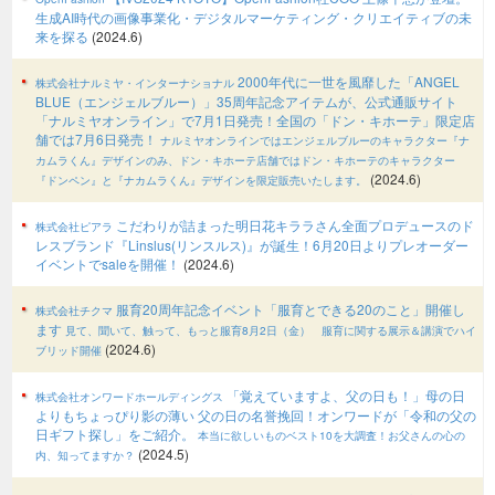
生成AI時代の画像事業化・デジタルマーケティング・クリエイティブの未
来を探る
(2024.6)
2000年代に⼀世を⾵靡した「ANGEL
株式会社ナルミヤ・インターナショナル
BLUE（エンジェルブルー）」35周年記念アイテムが、公式通販サイト
「ナルミヤオンライン」で7月1日発売！全国の「ドン・キホーテ」限定店
舗では7月6日発売！
ナルミヤオンラインではエンジェルブルーのキャラクター『ナ
カムラくん』デザインのみ、ドン・キホーテ店舗ではドン・キホーテのキャラクター
(2024.6)
『ドンペン』と『ナカムラくん』デザインを限定販売いたします。
こだわりが詰まった明日花キララさん全面プロデュースのド
株式会社ピアラ
レスブランド『Linslus(リンスルス)』が誕生！6月20日よりプレオーダー
イベントでsaleを開催！
(2024.6)
服育20周年記念イベント「服育とできる20のこと」開催し
株式会社チクマ
ます
見て、聞いて、触って、もっと服育8月2日（金） 服育に関する展示＆講演でハイ
(2024.6)
ブリッド開催
「覚えていますよ、父の日も！」母の日
株式会社オンワードホールディングス
よりもちょっぴり影の薄い 父の日の名誉挽回！オンワードが「令和の父の
日ギフト探し」をご紹介。
本当に欲しいものベスト10を大調査！お父さんの心の
(2024.5)
内、知ってますか？