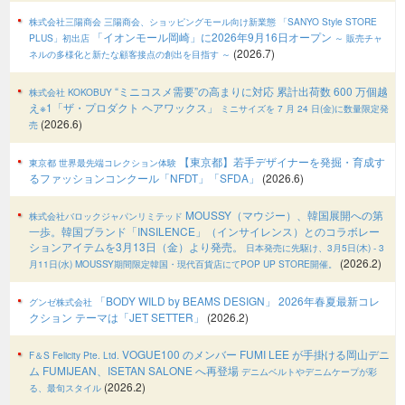
株式会社三陽商会
三陽商会、ショッピングモール向け新業態
「SANYO Style STORE
「イオンモール岡崎」に2026年9月16日オープン
PLUS」初出店
～ 販売チャ
(2026.7)
ネルの多様化と新たな顧客接点の創出を目指す ～
“ミニコスメ需要”の高まりに対応 累計出荷数 600 万個越
株式会社 KOKOBUY
え※1「ザ・プロダクト ヘアワックス」
ミニサイズを 7 月 24 日(金)に数量限定発
(2026.6)
売
【東京都】若手デザイナーを発掘・育成す
東京都 世界最先端コレクション体験
るファッションコンクール「NFDT」「SFDA」
(2026.6)
MOUSSY（マウジー）、韓国展開への第
株式会社バロックジャパンリミテッド
一歩。韓国ブランド「INSILENCE」（インサイレンス）とのコラボレー
ションアイテムを3月13日（金）より発売。
日本発売に先駆け、3月5日(木) - 3
(2026.2)
月11日(水) MOUSSY期間限定韓国・現代百貨店にてPOP UP STORE開催。
「BODY WILD by BEAMS DESIGN」 2026年春夏最新コレ
グンゼ株式会社
クション テーマは「JET SETTER」
(2026.2)
VOGUE100 のメンバー FUMI LEE が手掛ける岡山デニ
F＆S Felicity Pte. Ltd.
ム FUMIJEAN、ISETAN SALONE へ再登場
デニムベルトやデニムケープが彩
(2026.2)
る、最旬スタイル