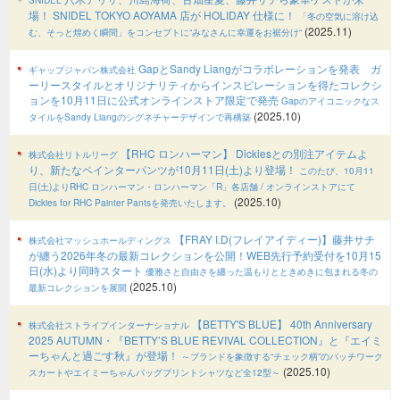
場！ SNIDEL TOKYO AOYAMA 店が HOLIDAY 仕様に！
「冬の空気に溶け込
(2025.11)
む、そっと煌めく瞬間」をコンセプトに“みなさんに幸運をお裾分け“
GapとSandy Liangがコラボレーションを発表 ガ
ギャップジャパン株式会社
ーリースタイルとオリジナリティからインスピレーションを得たコレクシ
ョンを10月11日に公式オンラインストア限定で発売
Gapのアイコニックなス
(2025.10)
タイルをSandy Liangのシグネチャーデザインで再構築
【RHC ロンハーマン】 Dickiesとの別注アイテムよ
株式会社リトルリーグ
り、新たなペインターパンツが10月11日(土)より登場！
このたび、10月11
日(土)よりRHC ロンハーマン・ロンハーマン「R」各店舗 / オンラインストアにて
(2025.10)
Dickies for RHC Painter Pantsを発売いたします。
【FRAY I.D(フレイアイディー)】藤井サチ
株式会社マッシュホールディングス
が纏う2026年冬の最新コレクションを公開！WEB先行予約受付を10月15
日(水)より同時スタート
優雅さと自由さを纏った温もりとときめきに包まれる冬の
(2025.10)
最新コレクションを展開
【BETTY'S BLUE】 40th Anniversary
株式会社ストライプインターナショナル
2025 AUTUMN・『BETTY’S BLUE REVIVAL COLLECTION』と『エイミ
ーちゃんと過ごす秋』が登場！
～ブランドを象徴する“チェック柄”のパッチワーク
(2025.10)
スカートやエイミーちゃんバッグプリントシャツなど全12型～