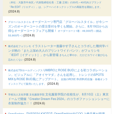
（本社：大阪市中央区／代表取締役社長：工藤 正樹）の30代～40代向けブランド
「Re:EDIT（リエディ）」は、シアーハイネックトップスの再販売を開始します。
(2024.8)
オーダースーツ専門店「グローバルスタイル」が今シー
グローバルスタイル
ズンのオーダーコートの受注受付を早くも開始。さらに、8月19日からお
得なオーダーコートフェアも開催！
オーダーコート1着：49,000円～(税込
(2024.8)
53,900円～)
イラストレーター進藤やす子さんとコラボした幾何学パ
株式会社フェリシモ
ンダ柄の「また上深め大人のプリントワイドパンツ」がフェリシモ
「IEDIT［イディット］」から新登場
きちんと華やか、だけどカワイイ遊び心も
(2024.8)
忘れたくない
UMBROとROSE BUDによる初コラボレーショ
株式会社TSIホールディングス
ン。ビジュアルに「アオイヤマダ」さんを起用し、トレンドのSPOTS
MIXをROSE BUD風にアップデート。
全国のROSE BUDBUD店舗・各種オンラ
(2024.8)
インストアにて販売いたします。
文化服装学院の在校生が、8月10日（土）東京
学校法人文化学園 文化服装学院
ドームで開催『Creator Dream Fes 2024』のコラボファッションショーに
衣装制作協力！！
(2024.6)
【IVS2024 KYOTO】OpenFashion社COO 上條千恵が登壇。
OpenFashion