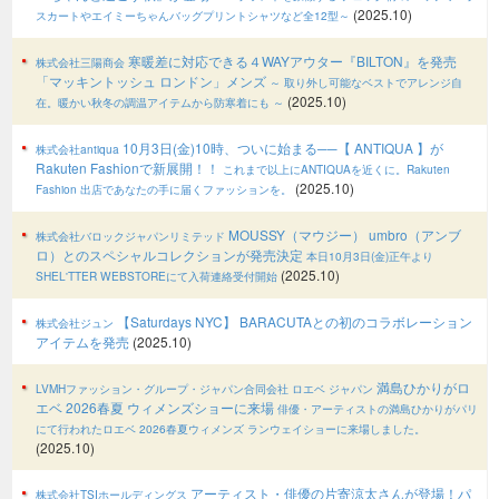
(2025.10)
スカートやエイミーちゃんバッグプリントシャツなど全12型～
寒暖差に対応できる４WAYアウター『BILTON』を発売
株式会社三陽商会
「マッキントッシュ ロンドン」メンズ
～ 取り外し可能なベストでアレンジ自
(2025.10)
在。暖かい秋冬の調温アイテムから防寒着にも ～
10月3日(金)10時、ついに始まる──【 ANTIQUA 】が
株式会社antiqua
Rakuten Fashionで新展開！！
これまで以上にANTIQUAを近くに。Rakuten
(2025.10)
Fashion 出店であなたの手に届くファッションを。
MOUSSY（マウジー） umbro（アンブ
株式会社バロックジャパンリミテッド
ロ）とのスペシャルコレクションが発売決定
本日10月3日(金)正午より
(2025.10)
SHEL'TTER WEBSTOREにて入荷連絡受付開始
【Saturdays NYC】 BARACUTAとの初のコラボレーション
株式会社ジュン
アイテムを発売
(2025.10)
満島ひかりがロ
LVMHファッション・グループ・ジャパン合同会社 ロエベ ジャパン
エベ 2026春夏 ウィメンズショーに来場
俳優・アーティストの満島ひかりがパリ
にて行われたロエベ 2026春夏ウィメンズ ランウェイショーに来場しました。
(2025.10)
アーティスト・俳優の片寄涼太さんが登場！パ
株式会社TSIホールディングス