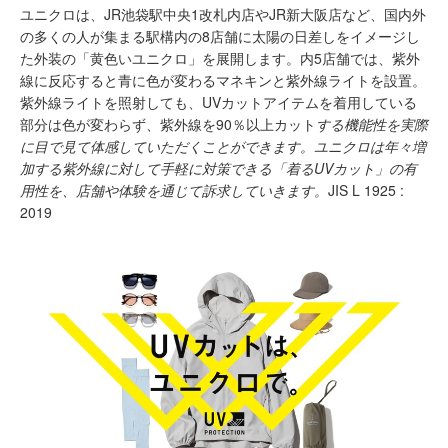
ユニクロは、JR池袋駅中央1改札内店やJR新大阪店など、国内外
の多くの人が集まる駅構内の8店舗に太陽の日差しをイメージし
た外装の「黄色いユニクロ」を展開します。内5店舗では、紫外
線に反応すると青に色が変わるマネキンと紫外線ライトを設置。
紫外線ライトを照射しても、UVカットアイテムを着用している
部分は色が変わらず、紫外線を90％以上カット
する機能性を実際
に目で見て体感していただくことができます。ユニクロは年々増
加する紫外線に対して手軽に対策できる「着るUVカット」の有
用性を、店舗や体験を通じて訴求していきます。
JIS L 1925 :
2019