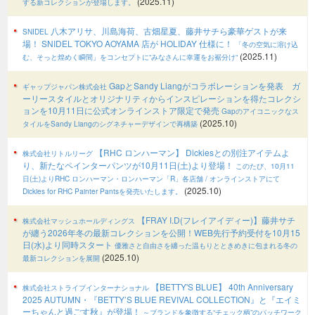
(2025.11)
する新コレクションが登場します。
八木アリサ、川島海荷、古畑星夏、藤井サチら豪華ゲストが来
SNIDEL
場！ SNIDEL TOKYO AOYAMA 店が HOLIDAY 仕様に！
「冬の空気に溶け込
(2025.11)
む、そっと煌めく瞬間」をコンセプトに“みなさんに幸運をお裾分け“
GapとSandy Liangがコラボレーションを発表 ガ
ギャップジャパン株式会社
ーリースタイルとオリジナリティからインスピレーションを得たコレクシ
ョンを10月11日に公式オンラインストア限定で発売
Gapのアイコニックなス
(2025.10)
タイルをSandy Liangのシグネチャーデザインで再構築
【RHC ロンハーマン】 Dickiesとの別注アイテムよ
株式会社リトルリーグ
り、新たなペインターパンツが10月11日(土)より登場！
このたび、10月11
日(土)よりRHC ロンハーマン・ロンハーマン「R」各店舗 / オンラインストアにて
(2025.10)
Dickies for RHC Painter Pantsを発売いたします。
【FRAY I.D(フレイアイディー)】藤井サチ
株式会社マッシュホールディングス
が纏う2026年冬の最新コレクションを公開！WEB先行予約受付を10月15
日(水)より同時スタート
優雅さと自由さを纏った温もりとときめきに包まれる冬の
(2025.10)
最新コレクションを展開
【BETTY'S BLUE】 40th Anniversary
株式会社ストライプインターナショナル
2025 AUTUMN・『BETTY’S BLUE REVIVAL COLLECTION』と『エイミ
ーちゃんと過ごす秋』が登場！
～ブランドを象徴する“チェック柄”のパッチワーク