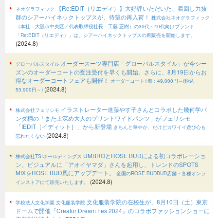
【Re:EDIT（リエディ）】大好評いただいた、着回し力抜
ネオグラフィック
群のシアーハイネックトップスが、待望の再入荷！
株式会社ネオグラフィック
（本社：大阪市中央区／代表取締役社長：工藤 正樹）の30代～40代向けブランド
「Re:EDIT（リエディ）」は、シアーハイネックトップスの再販売を開始します。
(2024.8)
オーダースーツ専門店「グローバルスタイル」が今シー
グローバルスタイル
ズンのオーダーコートの受注受付を早くも開始。さらに、8月19日からお
得なオーダーコートフェアも開催！
オーダーコート1着：49,000円～(税込
(2024.8)
53,900円～)
イラストレーター進藤やす子さんとコラボした幾何学パ
株式会社フェリシモ
ンダ柄の「また上深め大人のプリントワイドパンツ」がフェリシモ
「IEDIT［イディット］」から新登場
きちんと華やか、だけどカワイイ遊び心も
(2024.8)
忘れたくない
UMBROとROSE BUDによる初コラボレーショ
株式会社TSIホールディングス
ン。ビジュアルに「アオイヤマダ」さんを起用し、トレンドのSPOTS
MIXをROSE BUD風にアップデート。
全国のROSE BUDBUD店舗・各種オンラ
(2024.8)
インストアにて販売いたします。
文化服装学院の在校生が、8月10日（土）東京
学校法人文化学園 文化服装学院
ドームで開催『Creator Dream Fes 2024』のコラボファッションショーに