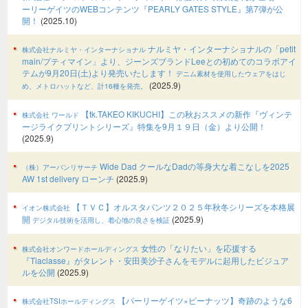
ーリーゲイツのWEBコンテンツ『PEARLY GATES STYLE』第7弾が公
開！
(2025.10)
ナルミヤ・インターナショナルの「petit
株式会社ナルミヤ・インターナショナル
main/プティマイン」より、ジーンズブランドLeeとの初めてのコラボアイ
テムが9月20日(土)より発売いたします！
デニム素材を使用したウェアをはじ
(2025.9)
め、メトロハットなど、計16種を発売。
【tk.TAKEO KIKUCHI】この秋おススメの新作『ヴィンテ
株式会社 ワールド
ージライクプリントシリーズ』特集を9月１９日（金）より公開！
(2025.9)
Wide Dad クールなDadの等身大な着こなしを2025
（株）アーバンリサーチ
AW 1st delivery ローンチ
(2025.9)
【ＴＶＣ】オルスタパンツ２０２５年秋冬シリーズを本格展
イオン株式会社
開
(2025.9)
デジタル技術を活用し、着心地の良さを検証
女性の「なりたい」を応援する
株式会社オンワードホールディングス
『Tiaclasse』がタレント・安田美沙子さんをモデルに起用したビジュア
ルを公開
(2025.9)
【パーリーゲイツ×ピーナッツ】奇跡のような6
株式会社TSIホールディングス