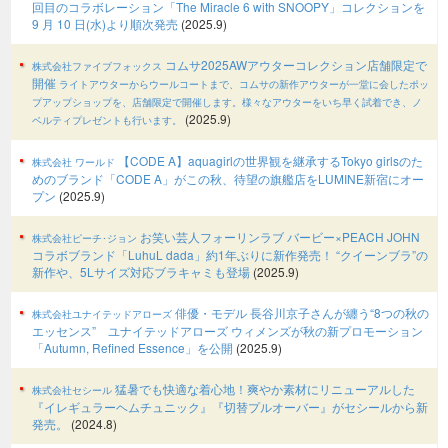
回目のコラボレーション「The Miracle 6 with SNOOPY」コレクションを
9 月 10 日(水)より順次発売
(2025.9)
コムサ2025AWアウターコレクション店舗限定で
株式会社ファイブフォックス
開催
ライトアウターからウールコートまで、コムサの新作アウターが一堂に会したポッ
プアップショップを、店舗限定で開催します。様々なアウターをいち早く試着でき、ノ
(2025.9)
ベルティプレゼントも行います。
【CODE A】aquagirlの世界観を継承するTokyo girlsのた
株式会社 ワールド
めのブランド「CODE A」がこの秋、待望の旗艦店をLUMINE新宿にオー
プン
(2025.9)
お笑い芸人フォーリンラブ バービー×PEACH JOHN
株式会社ピーチ･ジョン
コラボブランド「LuhuL dada」約1年ぶりに新作発売！ “クイーンブラ”の
新作や、5Lサイズ対応ブラキャミも登場
(2025.9)
俳優・モデル 長谷川京子さんが纏う“8つの秋の
株式会社ユナイテッドアローズ
エッセンス” ユナイテッドアローズ ウィメンズが秋の新プロモーション
「Autumn, Refined Essence」を公開
(2025.9)
猛暑でも快適な着心地！爽やか素材にリニューアルした
株式会社セシール
『イレギュラーヘムチュニック』『切替プルオーバー』がセシールから新
発売。
(2024.8)