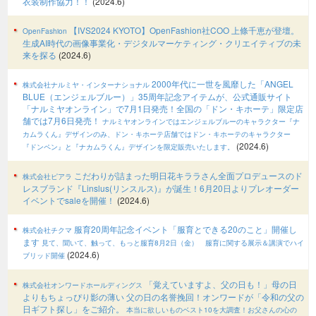
衣装制作協力！！
(2024.6)
【IVS2024 KYOTO】OpenFashion社COO 上條千恵が登壇。
OpenFashion
生成AI時代の画像事業化・デジタルマーケティング・クリエイティブの未
来を探る
(2024.6)
2000年代に⼀世を⾵靡した「ANGEL
株式会社ナルミヤ・インターナショナル
BLUE（エンジェルブルー）」35周年記念アイテムが、公式通販サイト
「ナルミヤオンライン」で7月1日発売！全国の「ドン・キホーテ」限定店
舗では7月6日発売！
ナルミヤオンラインではエンジェルブルーのキャラクター『ナ
カムラくん』デザインのみ、ドン・キホーテ店舗ではドン・キホーテのキャラクター
(2024.6)
『ドンペン』と『ナカムラくん』デザインを限定販売いたします。
こだわりが詰まった明日花キララさん全面プロデュースのド
株式会社ピアラ
レスブランド『Linslus(リンスルス)』が誕生！6月20日よりプレオーダー
イベントでsaleを開催！
(2024.6)
服育20周年記念イベント「服育とできる20のこと」開催し
株式会社チクマ
ます
見て、聞いて、触って、もっと服育8月2日（金） 服育に関する展示＆講演でハイ
(2024.6)
ブリッド開催
「覚えていますよ、父の日も！」母の日
株式会社オンワードホールディングス
よりもちょっぴり影の薄い 父の日の名誉挽回！オンワードが「令和の父の
日ギフト探し」をご紹介。
本当に欲しいものベスト10を大調査！お父さんの心の