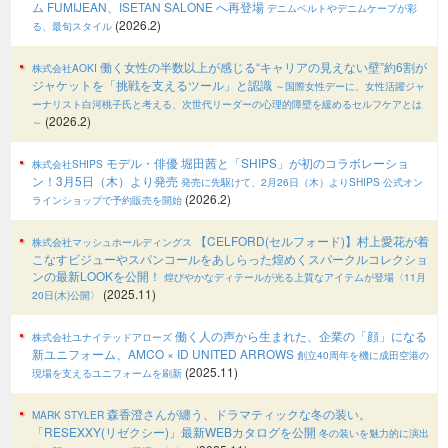
ム FUMIJEAN、ISETAN SALONE へ再登場
デニムベルトやデニムケープが彩
(2026.2)
る、最旬スタイル
働く女性の半数以上が感じる“キャリアの見えない壁”約6割が
株式会社AOKI
ジャケットを「挑戦を支えるツール」と認識
～国際女性デーに、女性活躍ジャ
ーナリスト白河桃子氏と考える、次世代リーダーの心理的障壁を緩めるセルフケアとは
(2026.2)
～
モデル・俳優 堀田茜と「SHIPS」が初のコラボレーショ
株式会社SHIPS
ン！3月5日（木）より発売
発売に先駆けて、2月26日（木）よりSHIPS 公式オン
(2026.2)
ラインショップで予約販売を開始
【CELFORD(セルフォード)】村上愛花が着
株式会社マッシュホールディングス
こなすビジューやスパンコールをあしらった煌めくスパークルコレクショ
ンの最新LOOKを公開！
煌びやかなディテールが光る上質なアイテムが登場〈11月
(2025.11)
20日(木)公開〉
働く人の声から生まれた、企業の「顔」になる
株式会社ユナイテッドアローズ
新ユニフォーム、AMCO × ID UNITED ARROWS
創立40周年を機に成田空港の
(2025.11)
現場を支えるユニフォームを刷新
森香澄さんが纏う、ドラマティックな冬の装い。
MARK STYLER
「RESEXXY(リゼクシー)」最新WEBカタログを公開
冬の装いを魅力的に演出