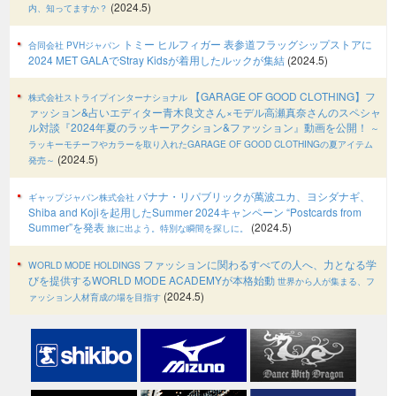
(2024.5)
内、知ってますか？
トミー ヒルフィガー 表参道フラッグシップストアに
合同会社 PVHジャパン
2024 MET GALAでStray Kidsが着用したルックが集結
(2024.5)
【GARAGE OF GOOD CLOTHING】フ
株式会社ストライプインターナショナル
ァッション&占いエディター青木良文さん×モデル高瀬真奈さんのスペシャ
ル対談『2024年夏のラッキーアクション&ファッション』動画を公開！
～
ラッキーモチーフやカラーを取り入れたGARAGE OF GOOD CLOTHINGの夏アイテム
(2024.5)
発売～
バナナ・リパブリックが萬波ユカ、ヨシダナギ、
ギャップジャパン株式会社
Shiba and Kojiを起用したSummer 2024キャンペーン “Postcards from
Summer”を発表
(2024.5)
旅に出よう。特別な瞬間を探しに。
ファッションに関わるすべての人へ、力となる学
WORLD MODE HOLDINGS
びを提供するWORLD MODE ACADEMYが本格始動
世界から人が集まる、フ
(2024.5)
ァッション人材育成の場を目指す