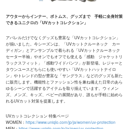
アウターからインナー、ボトムス、グッズまで 手軽に全身対策
できるユニクロの「UVカットコレクション」
アパレルだけでなくグッズも豊富な「UVカットコレクション」
が揃いました。今シーズンは、「UVカットクルーネック カー
ディガン」とアンサンブルで着られる「UVカットクルーネック
セーター半袖」やオンでもオフでも使える「感動 ジャケットリ
ラックスフィット」「感動ワイドパンツ」が新登場。レジャーと
タウンユースどちらにも使いやすい「UVカットハットナイロ
ン」やトレンドの型が豊富な「サングラス」などのグッズも新た
に販売します。機能性とファッション性を兼ね備えた日常のあら
ゆるシーンで活躍するアイテムを取り揃えています。ウィメン
ズ、メンズ、キッズ、ベビーの展開があり、誰もが手軽に始めら
れるUVカット対策を提案します。
UVカットコレクション 特集ページ
WOMEN：
https://www.uniqlo.com/jp/ja/women/uv-protection
MEN：
https://www.uniqlo.com/jp/ja/men/uv-protection