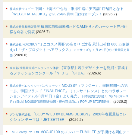
中国・上海の中心地・淮海中路に実店舖1店舗目となる
株式会社ウィゴー
「WEGO HARAJUKU」が2026年9月30日(水)オープン！
(2026.7)
積層式自動裁断機＜P-CAM® R＞のカーシート専用仕
株式会社島精機製作所
様を刈谷で発表
(2026.7)
“ミニコスメ需要”の高まりに対応 累計出荷数 600 万個越
株式会社 KOKOBUY
え※1「ザ・プロダクト ヘアワックス」
ミニサイズを 7 月 24 日(金)に数量限定発
(2026.6)
売
【東京都】若手デザイナーを発掘・育成す
東京都 世界最先端コレクション体験
るファッションコンクール「NFDT」「SFDA」
(2026.6)
MOUSSY（マウジー）、韓国展開への第
株式会社バロックジャパンリミテッド
一歩。韓国ブランド「INSILENCE」（インサイレンス）とのコラボレー
ションアイテムを3月13日（金）より発売。
日本発売に先駆け、3月5日(木) - 3
(2026.2)
月11日(水) MOUSSY期間限定韓国・現代百貨店にてPOP UP STORE開催。
「BODY WILD by BEAMS DESIGN」 2026年春夏最新コレ
グンゼ株式会社
クション テーマは「JET SETTER」
(2026.2)
VOGUE100 のメンバー FUMI LEE が手掛ける岡山デニ
F＆S Felicity Pte. Ltd.