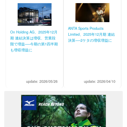
ANTA Sports Products
On Holding AG、2025年12月
Limited、2025年12月期 連結
期 連結決算は増収、営業段
決算──2ケタの増収増益に
階で増益──今期の第1四半期
も増収増益に
update: 2026/05/26
update: 2026/04/10