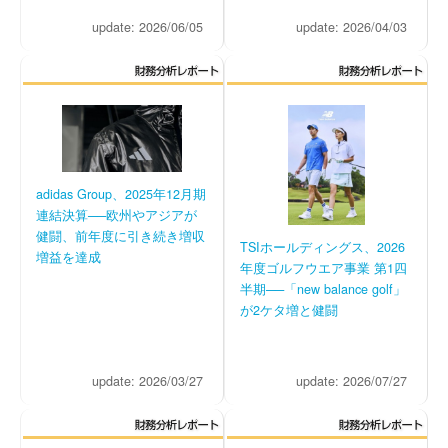
update: 2026/06/05
update: 2026/04/03
adidas Group、2025年12月期
連結決算──欧州やアジアが
健闘、前年度に引き続き増収
TSIホールディングス、2026
増益を達成
年度ゴルフウエア事業 第1四
半期──「new balance golf」
が2ケタ増と健闘
update: 2026/03/27
update: 2026/07/27