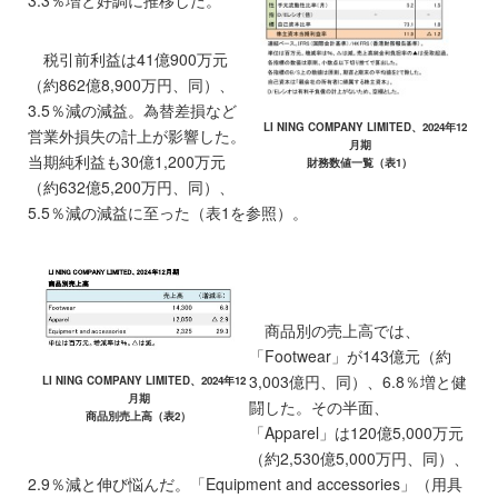
3.3％増と好調に推移した。
税引前利益は41億900万元
（約862億8,900万円、同）、
3.5％減の減益。為替差損など
LI NING COMPANY LIMITED、2024年12
営業外損失の計上が影響した。
月期
当期純利益も30億1,200万元
財務数値一覧（表1）
（約632億5,200万円、同）、
5.5％減の減益に至った（表1を参照）。
商品別の売上高では、
「Footwear」が143億元（約
3,003億円、同）、6.8％増と健
LI NING COMPANY LIMITED、2024年12
月期
闘した。その半面、
商品別売上高（表2）
「Apparel」は120億5,000万元
（約2,530億5,000万円、同）、
2.9％減と伸び悩んだ。「Equipment and accessories」（用具