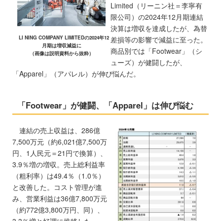
Limited（リーニン社＝李寧有
限公司）の2024年12月期連結
決算は増収を達成したが、為替
LI NING COMPANY LIMITEDの2024年12
差損等の影響で減益に至った。
月期は増収減益に
商品別では「Footwear」（シ
（画像は説明資料から抜粋）
ューズ）が健闘したが、
「Apparel」（アパレル）が伸び悩んだ。
「Footwear」が健闘、「Apparel」は伸び悩む
連結の売上収益は、286億
7,500万元（約6,021億7,500万
円、1人民元＝21円で換算）、
3.9％増の増収。売上総利益率
（粗利率）は49.4％（1.0％）
と改善した。コスト管理が進
み、営業利益は36億7,800万元
（約772億3,800万円、同）、