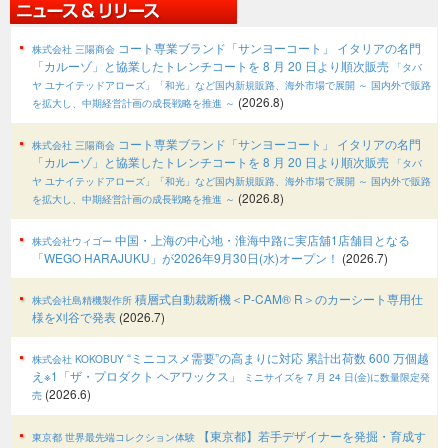
コート専業ブランド「サンヨーコート」 イタリアの名門
株式会社 三陽商会
「カルーゾ」と協業したトレンチコートを 8 月 20 日より順次販売
「タバ
ヤ ユナイテッドアローズ」「和光」など国内新規販路、海外市場で展開
～ 国内外で販路
(2026.8)
を拡大し、中期経営計画の成長戦略を推進 ～
コート専業ブランド「サンヨーコート」 イタリアの名門
株式会社 三陽商会
「カルーゾ」と協業したトレンチコートを 8 月 20 日より順次販売
「タバ
ヤ ユナイテッドアローズ」「和光」など国内新規販路、海外市場で展開
～ 国内外で販路
(2026.8)
を拡大し、中期経営計画の成長戦略を推進 ～
中国・上海の中心地・淮海中路に実店舖1店舗目となる
株式会社ウィゴー
「WEGO HARAJUKU」が2026年9月30日(水)オープン！
(2026.7)
積層式自動裁断機＜P-CAM® R＞のカーシート専用仕
株式会社島精機製作所
様を刈谷で発表
(2026.7)
“ミニコスメ需要”の高まりに対応 累計出荷数 600 万個越
株式会社 KOKOBUY
え※1「ザ・プロダクト ヘアワックス」
ミニサイズを 7 月 24 日(金)に数量限定発
(2026.6)
売
【東京都】若手デザイナーを発掘・育成す
東京都 世界最先端コレクション体験