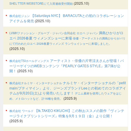
(2025.10)
SHEL'TTER WEBSTOREにて入荷連絡受付開始
【Saturdays NYC】 BARACUTAとの初のコラボレーション
株式会社ジュン
アイテムを発売
(2025.10)
満島ひかりがロ
LVMHファッション・グループ・ジャパン合同会社 ロエベ ジャパン
エベ 2026春夏 ウィメンズショーに来場
俳優・アーティストの満島ひかりがパリ
にて行われたロエベ 2026春夏ウィメンズ ランウェイショーに来場しました。
(2025.10)
アーティスト・俳優の片寄涼太さんが登場！パ
株式会社TSIホールディングス
ーリーゲイツのWEBコンテンツ『PEARLY GATES STYLE』第7弾が公
開！
(2025.10)
ナルミヤ・インターナショナルの「petit
株式会社ナルミヤ・インターナショナル
main/プティマイン」より、ジーンズブランドLeeとの初めてのコラボアイ
テムが9月20日(土)より発売いたします！
デニム素材を使用したウェアをはじ
(2025.9)
め、メトロハットなど、計16種を発売。
【tk.TAKEO KIKUCHI】この秋おススメの新作『ヴィンテ
株式会社 ワールド
ージライクプリントシリーズ』特集を9月１９日（金）より公開！
(2025.9)