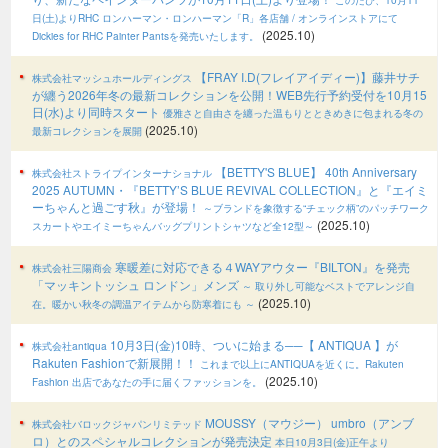
日(土)よりRHC ロンハーマン・ロンハーマン「R」各店舗 / オンラインストアにて
(2025.10)
Dickies for RHC Painter Pantsを発売いたします。
【FRAY I.D(フレイアイディー)】藤井サチ
株式会社マッシュホールディングス
が纏う2026年冬の最新コレクションを公開！WEB先行予約受付を10月15
日(水)より同時スタート
優雅さと自由さを纏った温もりとときめきに包まれる冬の
(2025.10)
最新コレクションを展開
【BETTY'S BLUE】 40th Anniversary
株式会社ストライプインターナショナル
2025 AUTUMN・『BETTY’S BLUE REVIVAL COLLECTION』と『エイミ
ーちゃんと過ごす秋』が登場！
～ブランドを象徴する“チェック柄”のパッチワーク
(2025.10)
スカートやエイミーちゃんバッグプリントシャツなど全12型～
寒暖差に対応できる４WAYアウター『BILTON』を発売
株式会社三陽商会
「マッキントッシュ ロンドン」メンズ
～ 取り外し可能なベストでアレンジ自
(2025.10)
在。暖かい秋冬の調温アイテムから防寒着にも ～
10月3日(金)10時、ついに始まる──【 ANTIQUA 】が
株式会社antiqua
Rakuten Fashionで新展開！！
これまで以上にANTIQUAを近くに。Rakuten
(2025.10)
Fashion 出店であなたの手に届くファッションを。
MOUSSY（マウジー） umbro（アンブ
株式会社バロックジャパンリミテッド
ロ）とのスペシャルコレクションが発売決定
本日10月3日(金)正午より