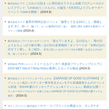
こだわりが詰まった明日花キララさん全面プロデュースのド
株式会社ピアラ
レスブランド『Linslus(リンスルス)』が誕生！6月20日よりプレオーダー
イベントでsaleを開催！
(2024.6)
服育20周年記念イベント「服育とできる20のこと」開催し
株式会社チクマ
ます
見て、聞いて、触って、もっと服育8月2日（金） 服育に関する展示＆講演でハイ
(2024.6)
ブリッド開催
「覚えていますよ、父の日も！」母の日
株式会社オンワードホールディングス
よりもちょっぴり影の薄い 父の日の名誉挽回！オンワードが「令和の父の
日ギフト探し」をご紹介。
本当に欲しいものベスト10を大調査！お父さんの心の
(2024.5)
内、知ってますか？
トミー ヒルフィガー 表参道フラッグシップストアに
合同会社 PVHジャパン
2024 MET GALAでStray Kidsが着用したルックが集結
(2024.5)
【GARAGE OF GOOD CLOTHING】フ
株式会社ストライプインターナショナル
ァッション&占いエディター青木良文さん×モデル高瀬真奈さんのスペシャ
ル対談『2024年夏のラッキーアクション&ファッション』動画を公開！
～
ラッキーモチーフやカラーを取り入れたGARAGE OF GOOD CLOTHINGの夏アイテム
(2024.5)
発売～
バナナ・リパブリックが萬波ユカ、ヨシダナギ、
ギャップジャパン株式会社