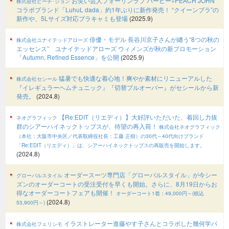
お笑い芸人フォーリンラブ バービー×PEACH JOHN
株式会社ピーチ･ジョン
コラボブランド「LuhuL dada」約1年ぶりに新作発売！ “クイーンブラ”の
新作や、5Lサイズ対応ブラキャミも登場
(2025.9)
俳優・モデル 長谷川京子さんが纏う“8つの秋の
株式会社ユナイテッドアローズ
エッセンス” ユナイテッドアローズ ウィメンズが秋の新プロモーション
「Autumn, Refined Essence」を公開
(2025.9)
猛暑でも快適な着心地！爽やか素材にリニューアルした
株式会社セシール
『イレギュラーヘムチュニック』『切替プルオーバー』がセシールから新
発売。
(2024.8)
【Re:EDIT（リエディ）】大好評いただいた、着回し力抜
ネオグラフィック
群のシアーハイネックトップスが、待望の再入荷！
株式会社ネオグラフィック
（本社：大阪市中央区／代表取締役社長：工藤 正樹）の30代～40代向けブランド
「Re:EDIT（リエディ）」は、シアーハイネックトップスの再販売を開始します。
(2024.8)
オーダースーツ専門店「グローバルスタイル」が今シー
グローバルスタイル
ズンのオーダーコートの受注受付を早くも開始。さらに、8月19日からお
得なオーダーコートフェアも開催！
オーダーコート1着：49,000円～(税込
(2024.8)
53,900円～)
イラストレーター進藤やす子さんとコラボした幾何学パ
株式会社フェリシモ