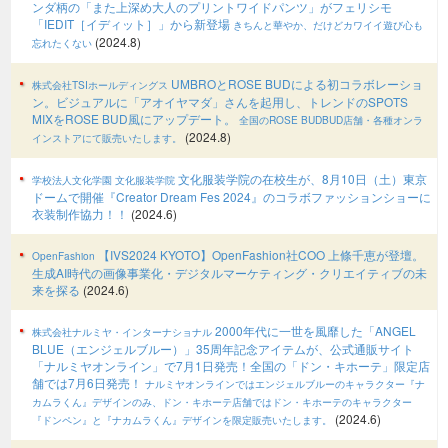
ンダ柄の「また上深め大人のプリントワイドパンツ」がフェリシモ
「IEDIT［イディット］」から新登場
きちんと華やか、だけどカワイイ遊び心も
(2024.8)
忘れたくない
UMBROとROSE BUDによる初コラボレーショ
株式会社TSIホールディングス
ン。ビジュアルに「アオイヤマダ」さんを起用し、トレンドのSPOTS
MIXをROSE BUD風にアップデート。
全国のROSE BUDBUD店舗・各種オンラ
(2024.8)
インストアにて販売いたします。
文化服装学院の在校生が、8月10日（土）東京
学校法人文化学園 文化服装学院
ドームで開催『Creator Dream Fes 2024』のコラボファッションショーに
衣装制作協力！！
(2024.6)
【IVS2024 KYOTO】OpenFashion社COO 上條千恵が登壇。
OpenFashion
生成AI時代の画像事業化・デジタルマーケティング・クリエイティブの未
来を探る
(2024.6)
2000年代に⼀世を⾵靡した「ANGEL
株式会社ナルミヤ・インターナショナル
BLUE（エンジェルブルー）」35周年記念アイテムが、公式通販サイト
「ナルミヤオンライン」で7月1日発売！全国の「ドン・キホーテ」限定店
舗では7月6日発売！
ナルミヤオンラインではエンジェルブルーのキャラクター『ナ
カムラくん』デザインのみ、ドン・キホーテ店舗ではドン・キホーテのキャラクター
(2024.6)
『ドンペン』と『ナカムラくん』デザインを限定販売いたします。