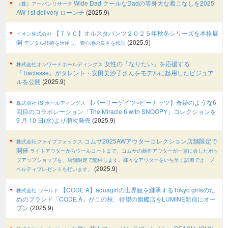
Wide Dad クールなDadの等身大な着こなしを2025
（株）アーバンリサーチ
AW 1st delivery ローンチ
(2025.9)
【ＴＶＣ】オルスタパンツ２０２５年秋冬シリーズを本格展
イオン株式会社
開
(2025.9)
デジタル技術を活用し、着心地の良さを検証
女性の「なりたい」を応援する
株式会社オンワードホールディングス
『Tiaclasse』がタレント・安田美沙子さんをモデルに起用したビジュア
ルを公開
(2025.9)
【パーリーゲイツ×ピーナッツ】奇跡のような6
株式会社TSIホールディングス
回目のコラボレーション「The Miracle 6 with SNOOPY」コレクションを
9 月 10 日(水)より順次発売
(2025.9)
コムサ2025AWアウターコレクション店舗限定で
株式会社ファイブフォックス
開催
ライトアウターからウールコートまで、コムサの新作アウターが一堂に会したポッ
プアップショップを、店舗限定で開催します。様々なアウターをいち早く試着でき、ノ
(2025.9)
ベルティプレゼントも行います。
【CODE A】aquagirlの世界観を継承するTokyo girlsのた
株式会社 ワールド
めのブランド「CODE A」がこの秋、待望の旗艦店をLUMINE新宿にオー
プン
(2025.9)