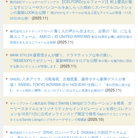
【CELFORD(セルフォード)】村上愛花が着
株式会社マッシュホールディングス
こなすビジューやスパンコールをあしらった煌めくスパークルコレクショ
ンの最新LOOKを公開！
煌びやかなディテールが光る上質なアイテムが登場〈11月
(2025.11)
20日(木)公開〉
働く人の声から生まれた、企業の「顔」になる
株式会社ユナイテッドアローズ
新ユニフォーム、AMCO × ID UNITED ARROWS
創立40周年を機に成田空港の
(2025.11)
現場を支えるユニフォームを刷新
森香澄さんが纏う、ドラマティックな冬の装い。
MARK STYLER
「RESEXXY(リゼクシー)」最新WEBカタログを公開
冬の装いを魅力的に演出
(2025.11)
する新コレクションが登場します。
八木アリサ、川島海荷、古畑星夏、藤井サチら豪華ゲストが来
SNIDEL
場！ SNIDEL TOKYO AOYAMA 店が HOLIDAY 仕様に！
「冬の空気に溶け込
(2025.11)
む、そっと煌めく瞬間」をコンセプトに“みなさんに幸運をお裾分け“
GapとSandy Liangがコラボレーションを発表 ガ
ギャップジャパン株式会社
ーリースタイルとオリジナリティからインスピレーションを得たコレクシ
ョンを10月11日に公式オンラインストア限定で発売
Gapのアイコニックなス
(2025.10)
タイルをSandy Liangのシグネチャーデザインで再構築
【RHC ロンハーマン】 Dickiesとの別注アイテムよ
株式会社リトルリーグ
り、新たなペインターパンツが10月11日(土)より登場！
このたび、10月11