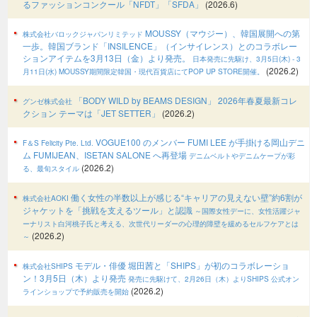
るファッションコンクール「NFDT」「SFDA」
(2026.6)
MOUSSY（マウジー）、韓国展開への第
株式会社バロックジャパンリミテッド
一歩。韓国ブランド「INSILENCE」（インサイレンス）とのコラボレー
ションアイテムを3月13日（金）より発売。
日本発売に先駆け、3月5日(木) - 3
(2026.2)
月11日(水) MOUSSY期間限定韓国・現代百貨店にてPOP UP STORE開催。
「BODY WILD by BEAMS DESIGN」 2026年春夏最新コレ
グンゼ株式会社
クション テーマは「JET SETTER」
(2026.2)
VOGUE100 のメンバー FUMI LEE が手掛ける岡山デニ
F＆S Felicity Pte. Ltd.
ム FUMIJEAN、ISETAN SALONE へ再登場
デニムベルトやデニムケープが彩
(2026.2)
る、最旬スタイル
働く女性の半数以上が感じる“キャリアの見えない壁”約6割が
株式会社AOKI
ジャケットを「挑戦を支えるツール」と認識
～国際女性デーに、女性活躍ジャ
ーナリスト白河桃子氏と考える、次世代リーダーの心理的障壁を緩めるセルフケアとは
(2026.2)
～
モデル・俳優 堀田茜と「SHIPS」が初のコラボレーショ
株式会社SHIPS
ン！3月5日（木）より発売
発売に先駆けて、2月26日（木）よりSHIPS 公式オン
(2026.2)
ラインショップで予約販売を開始