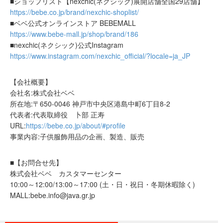
■ショップリスト【nexchic(ネクシック)展開店舗全国29店舗】
https://bebe.co.jp/brand/nexchic-shoplist/
■ベベ公式オンラインストア BEBEMALL
https://www.bebe-mall.jp/shop/brand/186
■nexchic(ネクシック)公式Instagram
https://www.instagram.com/nexchic_official/?locale=ja_JP
【会社概要】
会社名:株式会社ベベ
所在地:〒650-0046 神戸市中央区港島中町6丁目8-2
代表者:代表取締役 卜部 正寿
URL:
https://bebe.co.jp/about/#profile
事業内容:子供服飾用品の企画、製造、販売
■【お問合せ先】
株式会社ベベ カスタマーセンター
10:00～12:00/13:00～17:00 (土・日・祝日・冬期休暇除く)
MALL:bebe.info@java.gr.jp