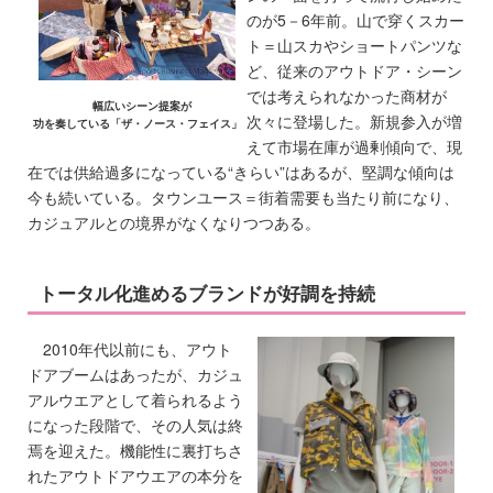
のが5－6年前。山で穿くスカー
ト＝山スカやショートパンツな
ど、従来のアウトドア・シーン
では考えられなかった商材が
幅広いシーン提案が
次々に登場した。新規参入が増
功を奏している「ザ・ノース・フェイス」
えて市場在庫が過剰傾向で、現
在では供給過多になっている“きらい”はあるが、堅調な傾向は
今も続いている。タウンユース＝街着需要も当たり前になり、
カジュアルとの境界がなくなりつつある。
トータル化進めるブランドが好調を持続
2010年代以前にも、アウト
ドアブームはあったが、カジュ
アルウエアとして着られるよう
になった段階で、その人気は終
焉を迎えた。機能性に裏打ちさ
れたアウトドアウエアの本分を