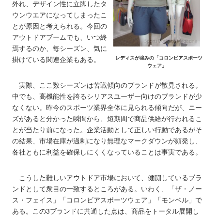
外れ、デザイン性に立脚したタ
ウンウエアになってしまったこ
とが原因と考えられる。今回の
アウトドアブームでも、いつ終
焉するのか、毎シーズン、気に
掛けている関連企業もある。
レディスが強みの「コロンビアスポーツ
ウェア」
実際、ここ数シーズンは苦戦傾向のブランドが散見される。
中でも、高機能性を誇るシリアスユーザー向けのブランドが少
なくない。昨今のスポーツ業界全体に見られる傾向だが、ニー
ズがあると分かった瞬間から、短期間で商品供給が行われるこ
とが当たり前になった。企業活動として正しい行動であるがそ
の結果、市場在庫が過剰になり無理なマークダウンが頻発し、
各社ともに利益を確保しにくくなっていることは事実である。
こうした難しいアウトドア市場において、健闘しているブラ
ンドとして衆目の一致するところがある。いわく、「ザ・ノー
ス・フェイス」「コロンビアスポーツウェア」「モンベル」で
ある。この3ブランドに共通した点は、商品をトータル展開し