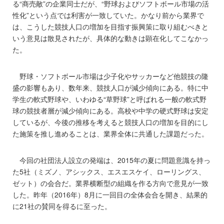
る“商売敵”の企業同士だが、“野球およびソフトボール市場の活
性化”という点では利害が一致していた。かなり前から業界で
は、こうした競技人口の増加を目指す振興策に取り組むべきと
いう意見は散見されたが、具体的な動きは顕在化してこなかっ
た。
野球・ソフトボール市場は少子化やサッカーなど他競技の隆
盛の影響もあり、数年来、競技人口が減少傾向にある。特に中
学生の軟式野球や、いわゆる“草野球”と呼ばれる一般の軟式野
球の競技者層が減少傾向にある。高校や中学の硬式野球は安定
しているが、今後の推移を考えると競技人口の増加を目的にし
た施策を推し進めることは、業界全体に共通した課題だった。
今回の社団法人設立の発端は、2015年の夏に問題意識を持っ
た5社（ミズノ、アシックス、エスエスケイ、ローリングス、
ゼット）の会合だ。業界横断型の組織を作る方向で意見が一致
した。昨年（2016年）8月に一回目の全体会合を開き、結果的
に21社の賛同を得るに至った。