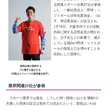
る関連スポーツ企業21社が参画
した、一般社団法人「野球・ソ
フトボール活性化委員会」（以
下、球活委員会）が設立され、
1月16日、大阪市内でその活動
内容に関する説明会見が開かれ
た。少子化などの影響で、減少
している国内の野球・ソフトボ
ールの競技人口を増やすことを
目的にした団体だ。
参画企業が契約する
プロ選手も協力する
（写真はドジャースの前田健太投手）
業界関連21社が参画
スポーツ業界では過去、こうした同一競技における“横軸”の
共通した団体の設立は初めての試みだという。普段はいわゆ